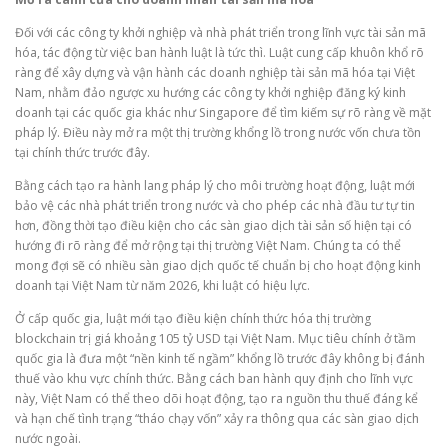
Đối với các công ty khởi nghiệp và nhà phát triển trong lĩnh vực tài sản mã
hóa, tác động từ việc ban hành luật là tức thì. Luật cung cấp khuôn khổ rõ
ràng để xây dựng và vận hành các doanh nghiệp tài sản mã hóa tại Việt
Nam, nhằm đảo ngược xu hướng các công ty khởi nghiệp đăng ký kinh
doanh tại các quốc gia khác như Singapore để tìm kiếm sự rõ ràng về mặt
pháp lý. Điều này mở ra một thị trường khổng lồ trong nước vốn chưa tồn
tại chính thức trước đây.
Bằng cách tạo ra hành lang pháp lý cho môi trường hoạt động, luật mới
bảo vệ các nhà phát triển trong nước và cho phép các nhà đầu tư tự tin
hơn, đồng thời tạo điều kiện cho các sàn giao dịch tài sản số hiện tại có
hướng đi rõ ràng để mở rộng tại thị trường Việt Nam. Chúng ta có thể
mong đợi sẽ có nhiều sàn giao dịch quốc tế chuẩn bị cho hoạt động kinh
doanh tại Việt Nam từ năm 2026, khi luật có hiệu lực.
Ở cấp quốc gia, luật mới tạo điều kiện chính thức hóa thị trường
blockchain trị giá khoảng 105 tỷ USD tại Việt Nam. Mục tiêu chính ở tầm
quốc gia là đưa một “nền kinh tế ngầm” khổng lồ trước đây không bị đánh
thuế vào khu vực chính thức. Bằng cách ban hành quy định cho lĩnh vực
này, Việt Nam có thể theo dõi hoạt động, tạo ra nguồn thu thuế đáng kể
và hạn chế tình trạng “tháo chạy vốn” xảy ra thông qua các sàn giao dịch
nước ngoài.