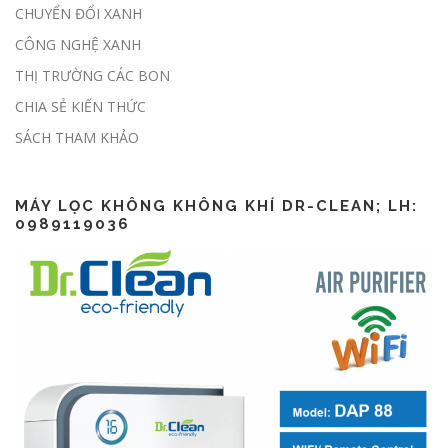
CHUYỂN ĐỔI XANH
CÔNG NGHỆ XANH
THỊ TRƯỜNG CÁC BON
CHIA SẺ KIẾN THỨC
Lập báo cáo ESG thế nào?
SÁCH THAM KHẢO
MÁY LỌC KHÔNG KHÔNG KHÍ DR-CLEAN; LH:
0989119036
CSR là gì? CSR khác gì ESG?