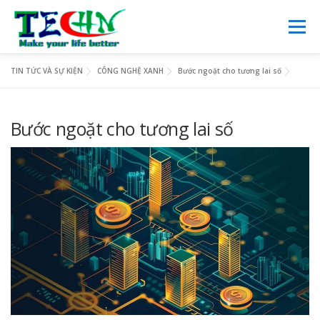
Skip
to
Menu
content
TIN TỨC VÀ SỰ KIỆN
CÔNG NGHỆ XANH
Bước ngoặt cho tương lai số
TRANG CHỦ
GIỚI THIỆU
DỊCH VỤ
NGHIÊN CỨU
Bước ngoặt cho tương lai số
VIE
KINH DOANH
TIN TỨC
THƯ VIỆN SỐ
LIÊN HỆ