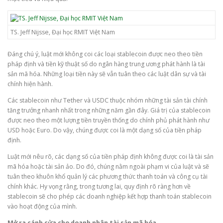
TS. Jeff Nijsse, Đại học RMIT Việt Nam
Đáng chú ý, luật mới không coi các loại stablecoin được neo theo tiền
pháp định và tiền kỹ thuật số do ngân hàng trung ương phát hành là tài
sản mã hóa. Những loại tiền này sẽ vẫn tuân theo các luật dân sự và tài
chính hiện hành.
Các stablecoin như Tether và USDC thuộc nhóm những tài sản tài chính
tăng trưởng nhanh nhất trong những năm gần đây. Giá trị của stablecoin
được neo theo một lượng tiền truyền thống do chính phủ phát hành như
USD hoặc Euro. Do vậy, chúng được coi là một dạng số của tiền pháp
định.
Luật mới nêu rõ, các dạng số của tiền pháp định không được coi là tài sản
mã hóa hoặc tài sản ảo. Do đó, chúng nằm ngoài phạm vi của luật và sẽ
tuân theo khuôn khổ quản lý các phương thức thanh toán và công cụ tài
chính khác. Hy vọng rằng, trong tương lai, quy định rõ ràng hơn về
stablecoin sẽ cho phép các doanh nghiệp kết hợp thanh toán stablecoin
vào hoạt động của mình.
Mở ra cánh cửa cho doanh nhân tài sản mã hóa