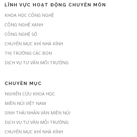
LĨNH VỰC HOẠT ĐỘNG CHUYÊN MÔN
Nghị định số 180/2026/NĐ-CP:
KHOA HỌC CÔNG NGHỆ
Hành lang pháp lý chính thức mở
CÔNG NGHỆ XANH
cửa thị trường các-bon rừng tại
Việt Nam
CÔNG NGHỆ SỐ
CHUYÊN MỤC KHÍ NHÀ KÍNH
THỊ TRƯỜNG CÁC BON
Chủ động giảm phát thải, sẵn sàng
tham gia thị trường carbon
DỊCH VỤ TƯ VẤN MÔI TRƯỜNG
CHUYÊN MỤC
Đề xuất giao địa phương kiểm kê
NGHIÊN CỨU KHOA HỌC
khí nhà kính hàng năm
MIỀN NÚI VIỆT NAM
SINH THÁI NHÂN VĂN MIỀN NÚI
DỊCH VỤ TƯ VẤN MÔI TRƯỜNG
Sàn giao dịch carbon dự kiến được
CHUYÊN MỤC KHÍ NHÀ KÍNH
thí điểm trong tháng 6