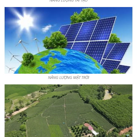
NĂNG LƯỢNG TÁI TẠO
NĂNG LƯỢNG MẶT TRỜI