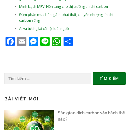
Minh bạch MRV: Nền tảng cho thị trường tín chỉ carbon
Đàm phán mua bán giảm phát thải, chuyển nhượng tín chỉ
carbon rừng
AI và tương lai xã hội loài người
Facebook
Email
Messenger
Line
WhatsApp
Share
Tìm
kiếm
cho:
BÀI VIẾT MỚI
Sàn giao dịch carbon vận hành thế
nào?