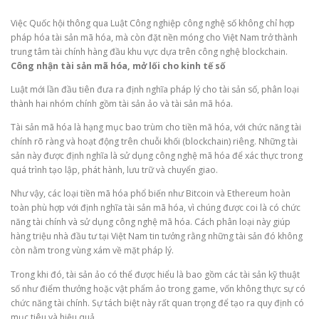
Việc Quốc hội thông qua Luật Công nghiệp công nghệ số không chỉ hợp
pháp hóa tài sản mã hóa, mà còn đặt nền móng cho Việt Nam trở thành
trung tâm tài chính hàng đầu khu vực dựa trên công nghệ blockchain.
Công nhận tài sản mã hóa, mở lối cho kinh tế số
Luật mới lần đầu tiên đưa ra định nghĩa pháp lý cho tài sản số, phân loại
thành hai nhóm chính gồm tài sản ảo và tài sản mã hóa.
Tài sản mã hóa là hạng mục bao trùm cho tiền mã hóa, với chức năng tài
chính rõ ràng và hoạt động trên chuỗi khối (blockchain) riêng. Những tài
sản này được định nghĩa là sử dụng công nghệ mã hóa để xác thực trong
quá trình tạo lập, phát hành, lưu trữ và chuyển giao.
Như vậy, các loại tiền mã hóa phổ biến như Bitcoin và Ethereum hoàn
toàn phù hợp với định nghĩa tài sản mã hóa, vì chúng được coi là có chức
năng tài chính và sử dụng công nghệ mã hóa. Cách phân loại này giúp
hàng triệu nhà đầu tư tại Việt Nam tin tưởng rằng những tài sản đó không
còn nằm trong vùng xám về mặt pháp lý.
Trong khi đó, tài sản ảo có thể được hiểu là bao gồm các tài sản kỹ thuật
số như điểm thưởng hoặc vật phẩm ảo trong game, vốn không thực sự có
chức năng tài chính. Sự tách biệt này rất quan trọng để tạo ra quy định có
mục tiêu và hiệu quả.