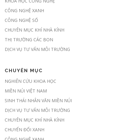
KHOA HỌC CÔNG NGHỆ
Hành lang pháp lý chính thức mở
CÔNG NGHỆ XANH
cửa thị trường các-bon rừng tại
Việt Nam
CÔNG NGHỆ SỐ
CHUYÊN MỤC KHÍ NHÀ KÍNH
THỊ TRƯỜNG CÁC BON
Chủ động giảm phát thải, sẵn sàng
tham gia thị trường carbon
DỊCH VỤ TƯ VẤN MÔI TRƯỜNG
CHUYÊN MỤC
Đề xuất giao địa phương kiểm kê
NGHIÊN CỨU KHOA HỌC
khí nhà kính hàng năm
MIỀN NÚI VIỆT NAM
SINH THÁI NHÂN VĂN MIỀN NÚI
DỊCH VỤ TƯ VẤN MÔI TRƯỜNG
Sàn giao dịch carbon dự kiến được
CHUYÊN MỤC KHÍ NHÀ KÍNH
thí điểm trong tháng 6
CHUYỂN ĐỔI XANH
CÔNG NGHỆ XANH