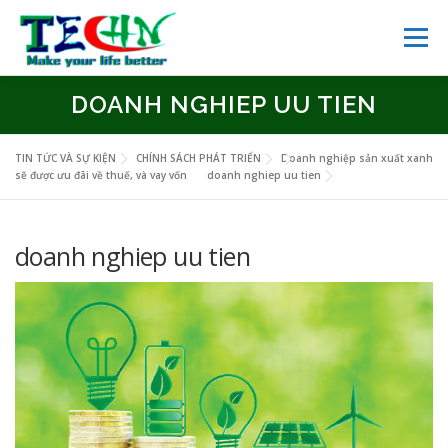
Skip
to
Menu
content
DOANH NGHIEP UU TIEN
TRANG CHỦ
GIỚI THIỆU
DỊCH VỤ
NGHIÊN CỨU
TIN TỨC VÀ SỰ KIỆN
CHÍNH SÁCH PHÁT TRIỂN
Doanh nghiệp sản xuất xanh
sẽ được ưu đãi về thuế, và vay vốn
doanh nghiep uu tien
VIE
KINH DOANH
TIN TỨC
THƯ VIỆN SỐ
LIÊN HỆ
doanh nghiep uu tien