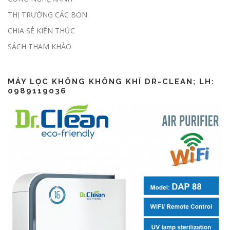
THỊ TRƯỜNG CÁC BON
CHIA SẺ KIẾN THỨC
Lập báo cáo ESG thế nào?
SÁCH THAM KHẢO
MÁY LỌC KHÔNG KHÔNG KHÍ DR-CLEAN; LH:
0989119036
CSR là gì? CSR khác gì ESG?