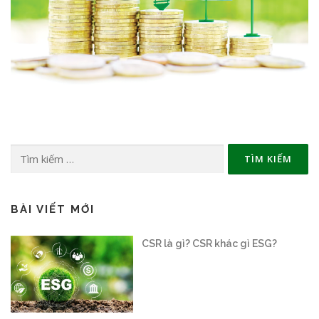
Tìm
kiếm
cho:
BÀI VIẾT MỚI
Sàn giao dịch carbon vận hành thế
nào?