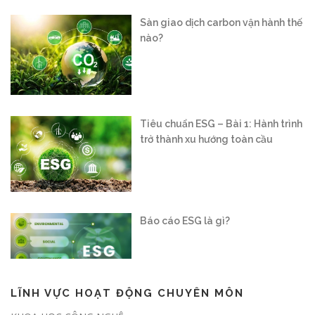
Tiêu chuẩn ESG – Bài 1: Hành trình
trở thành xu hướng toàn cầu
Báo cáo ESG là gì?
Vận hành sàn giao dịch carbon
trong nước: “Mở cánh cửa” cho nền
kinh tế xanh
LĨNH VỰC HOẠT ĐỘNG CHUYÊN MÔN
Nghị định số 180/2026/NĐ-CP: