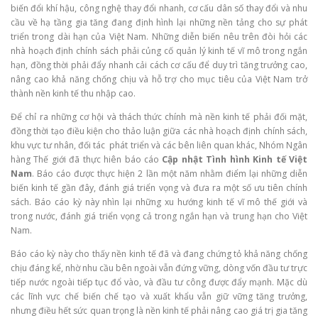
biến đổi khí hậu, công nghệ thay đổi nhanh, cơ cấu dân số thay đổi và nhu
cầu về hạ tầng gia tăng đang định hình lại những nền tảng cho sự phát
triển trong dài hạn của Việt Nam. Những diễn biến nêu trên đòi hỏi các
nhà hoạch định chính sách phải củng cố quản lý kinh tế vĩ mô trong ngắn
hạn, đồng thời phải đẩy nhanh cải cách cơ cấu để duy trì tăng trưởng cao,
nâng cao khả năng chống chịu và hỗ trợ cho mục tiêu của Việt Nam trở
thành nền kinh tế thu nhập cao.
Để chỉ ra những cơ hội và thách thức chính mà nền kinh tế phải đối mặt,
đồng thời tạo điều kiện cho thảo luận giữa các nhà hoạch định chính sách,
khu vực tư nhân, đối tác phát triển và các bên liên quan khác, Nhóm Ngân
hàng Thế giới đã thực hiên báo cáo
Cập nhật Tình hình Kinh tế
Việt
Nam
. Báo cáo được thực hiện 2 lần một năm nhằm điểm lại những diễn
biến kinh tế gần đây, đánh giá triển vọng và đưa ra một số ưu tiên chính
sách. Báo cáo kỳ này nhìn lại những xu hướng kinh tế vĩ mô thế giới và
trong nước, đánh giá triển vọng cả trong ngắn hạn và trung hạn cho Việt
Nam.
Báo cáo kỳ này cho thấy nền kinh tế đã và đang chứng tỏ khả năng chống
chịu đáng kể, nhờ nhu cầu bên ngoài vẫn đứng vững, dòng vốn đầu tư trực
tiếp nước ngoài tiếp tục đổ vào, và đầu tư công được đẩy mạnh. Mặc dù
các lĩnh vực chế biến chế tạo và xuất khẩu vẫn giữ vững tăng trưởng,
nhưng điều hết sức quan trọng là nền kinh tế phải nâng cao giá trị gia tăng