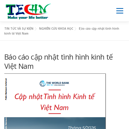
Skip
to
Menu
content
TIN TỨC VÀ SỰ KIỆN
NGHIÊN CỨU KHOA HỌC
Báo cáo cập nhật tình hình
TRANG CHỦ
GIỚI THIỆU
DỊCH VỤ
NGHIÊN CỨU
kinh tế Việt Nam
VIE
Báo cáo cập nhật tình hình kinh tế
KINH DOANH
TIN TỨC
THƯ VIỆN SỐ
LIÊN HỆ
Việt Nam