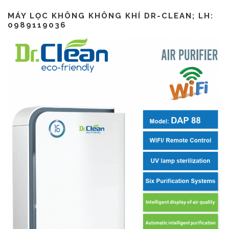
MÁY LỌC KHÔNG KHÔNG KHÍ DR-CLEAN; LH:
0989119036
CSR là gì? CSR khác gì ESG?