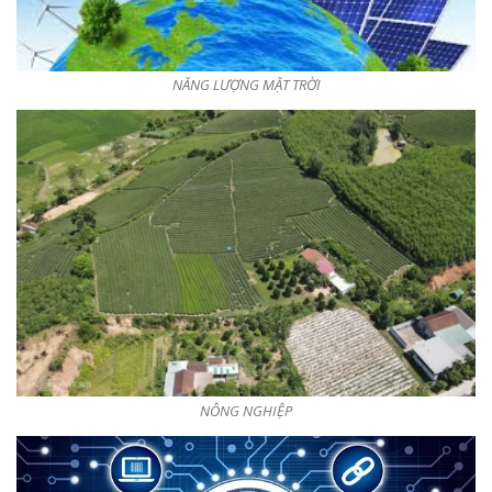
NĂNG LƯỢNG MẶT TRỜI
NÔNG NGHIỆP