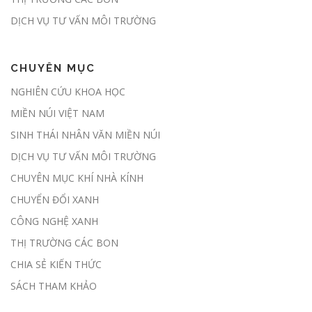
tham gia thị trường carbon
DỊCH VỤ TƯ VẤN MÔI TRƯỜNG
CHUYÊN MỤC
Đề xuất giao địa phương kiểm kê
NGHIÊN CỨU KHOA HỌC
khí nhà kính hàng năm
MIỀN NÚI VIỆT NAM
SINH THÁI NHÂN VĂN MIỀN NÚI
DỊCH VỤ TƯ VẤN MÔI TRƯỜNG
Sàn giao dịch carbon dự kiến được
CHUYÊN MỤC KHÍ NHÀ KÍNH
thí điểm trong tháng 6
CHUYỂN ĐỔI XANH
CÔNG NGHỆ XANH
THỊ TRƯỜNG CÁC BON
CHIA SẺ KIẾN THỨC
Lập báo cáo ESG thế nào?
SÁCH THAM KHẢO