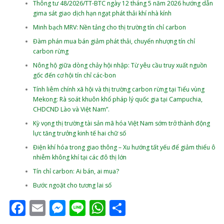
Thông tư 48/2026/TT-BTC ngày 12 tháng 5 năm 2026 hướng dẫn
gima sát giao dịch hạn ngạt phát thải khí nhà kính
Minh bạch MRV: Nền tảng cho thị trường tín chỉ carbon
Đàm phán mua bán giảm phát thải, chuyển nhượng tín chỉ
carbon rừng
Nông hộ giữa dòng chảy hội nhập: Từ yêu cầu truy xuất nguồn
gốc đến cơ hội tín chỉ các‑bon
Tính liêm chính xã hội và thị trường carbon rừng tại Tiểu vùng
Mekong: Rà soát khuôn khổ pháp lý quốc gia tại Campuchia,
CHDCND Lào và Việt Nam”.
Kỳ vọng thị trường tài sản mã hóa Việt Nam sớm trở thành động
lực tăng trưởng kinh tế hai chữ số
Điện khí hóa trong giao thông – Xu hướng tất yếu để giảm thiểu ô
nhiễm không khí tại các đô thị lớn
Tín chỉ carbon: Ai bán, ai mua?
Bước ngoặt cho tương lai số
Facebook
Email
Messenger
Line
WhatsApp
Share