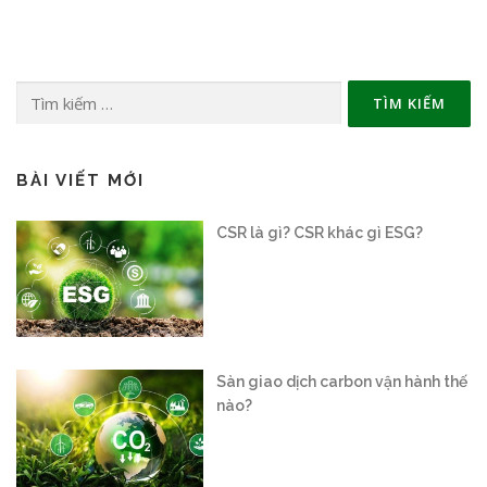
Tìm
kiếm
cho:
BÀI VIẾT MỚI
Sàn giao dịch carbon vận hành thế
nào?
Tiêu chuẩn ESG – Bài 1: Hành trình
trở thành xu hướng toàn cầu