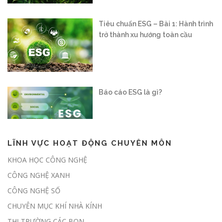
Báo cáo ESG là gì?
Vận hành sàn giao dịch carbon
trong nước: “Mở cánh cửa” cho nền
kinh tế xanh
LĨNH VỰC HOẠT ĐỘNG CHUYÊN MÔN
Nghị định số 180/2026/NĐ-CP:
KHOA HỌC CÔNG NGHỆ
Hành lang pháp lý chính thức mở
CÔNG NGHỆ XANH
cửa thị trường các-bon rừng tại
Việt Nam
CÔNG NGHỆ SỐ
CHUYÊN MỤC KHÍ NHÀ KÍNH
THỊ TRƯỜNG CÁC BON
Chủ động giảm phát thải, sẵn sàng