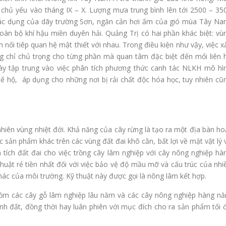
g chủ yếu vào tháng IX – X. Lượng mưa trung bình lên tới 2500 – 35
n tác dụng của dãy trường Sơn, ngăn cản hơi ấm của gió mùa Tây Na
àn bộ khí hậu miền duyên hải. Quảng Trị có hai phần khác biệt: vù
nối tiêp quan hệ mật thiết với nhau. Trong điều kiện như vậy, việc x
 chỉ chủ trọng cho từng phần mà quan tâm đặc biệt đến mối liên 
 này tập trung vào việc phân tích phương thức canh tác NLKH mô hì
tế hộ, áp dụng cho những nơi bị rải chất độc hóa học, tuy nhiên cũ
nhiên vùng nhiệt đới. Khả năng của cây rừng là tạo ra một địa bàn ho
c sản phẩm khác trên các vùng đất đai khô cằn, bất lợi về mặt vật lý 
 tích đất đai cho việc trồng cây lâm nghiệp với cây nông nghiệp hà
thuật rẻ tiền nhất đối với việc bảo vệ độ mầu mỡ và cấu trúc của nhi
hác của môi trường. Kỹ thuật này được gọi là nông lâm kết hợp.
ồm các cây gỗ lâm nghiệp lâu năm và các cây nông nghiệp hàng n
h đất, đồng thời hay luân phiên với mục đích cho ra sản phẩm tối 