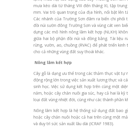
mưa kéo dài từ tháng VIII đến tháng XI, tập trun
mm. Vai trò quan trọng của địa hình, nổi bật lê
Các nhánh của Trường Sơn đâm ra biển chi phối to
đồi núi sườn đông Trường Sơn và vùng cát ven biển 
dựng các mô hình nông lâm kết hợp (NLKH) không
giữa hai bộ phận đồi núi và đồng bằng. Tài liệu
rừng, vườn, ao, chuồng (RVAC) để phát triển kinh 
cho cả những vùng đất suy thoái khác.
Nông lâm kết hợp
Cây gỗ là dạng ưu thể trong các thảm thực vật tự 
động rộng lớn trong việc sản xuất lương thực và cá
sinh học. Việc sử dụng kết hợp trên cùng một diện
năm, hoặc cây chăn nuôi gia súc, hay cả hai là kỹ 
loại đất vùng nhiệt đới, cùng như các thành phần k
Nông lâm kết hợp là hệ thống sử dụng đất bao g
hoặc cây chăn nuôi hoặc cả hai trên cùng một mản
và duy trì sức sản xuất lâu dài (ICRAF 1983).