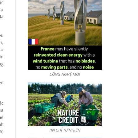
ác
rụ
là
ều
h,
so
ơn
ng
CÔNG NGHỆ MỚI
ện
ác
ưa
hế
nh
TÍN CHỈ TỰ NHIÊN
độ