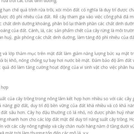
rửa trôi các chất dinh dưỡng.
g hạn chế quá trình rửa trôi, xói mòn đất có nghĩa là duy trì được ch
 được độ phì nhiêu của đất. Rễ cây tham gia vào việc công phá đá m
c chất dinh dưỡng khoáng, phân bố lại thành phần các chất dinh dưỡ
thoáng của đất. Cành, lá, các sản phẩm chết của cây rừng là môi trườ
ân huỷ, giải phóng các chất dinh dưỡng, làm tăng độ phì nhiêu của đấ
ừng và lớp thảm mục trên mặt đất làm giảm năng lượng bức xạ mặt tr
hỏi bị khô, nóng chống sự bay hơi nước bề mặt. Đảm bảo độ ẩm đất 
Kết quả đó làm tăng cường hoạt động của vi sinh vật cho việc phân hu
t hợp
suất của cây trồng trong nông lâm kết hợp hơn nhiều so với các cây 
ả năng giữ đất, duy trì độ bền vững của đất khá nhiều và có khả nă
p đất sâu hơn. Cây họ đậu thường có lá nhỏ, nó được phân huỷ nha
ưỡng nhanh hơn cho các lớp đất mặt để duy trì năng suất cây trồng. H
ến với các cây nông nghiệp và cây chăn nuôi hàng năm ở tầng dưới v
ã mặt trời làm thương tổn đến các mô lá, v.v.