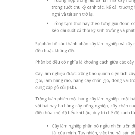
Trường hợp trồng lâu dài khi mà cây nông
trong suốt chu kỳ canh tác, kể cả trường h
nghỉ và tái sinh trở lại.
Trồng tạm thời hay theo từng giai đoạn c
kéo dài suốt cả thời kỳ sinh trưởng và phát
Sự phân bố các thành phần cây lâm nghiệp và cây 
đều hoặc không đều.
Phân bố đều có nghĩa là khoảng cách giữa các cây t
Cây lâm nghiệp được trồng bao quanh diện tích câ
giới, làm hàng rào, hàng cây chắn gió, đóng vai t
cung cấp gỗ củi (H.b).
Trồng luân phiên một hàng cây lâm nghiệp, một h
với hai hay ba hàng cây nông nghiệp, cây chăn nuô
điều hòa chế độ tiểu khí hậu, duy trì chế độ canh tá
Cây lâm nghiệp phân bó ngẫu nhiên trên di
tái của mình. Tuy nhiên, việc thu hái sản 