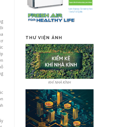
ng
ôi
ủa
THƯ VIỆN ẢNH
cơ
ức
ếp
ên
hỗ
ng
KHÍ NHÀ KÍNH
ặc
on
nh
ấy