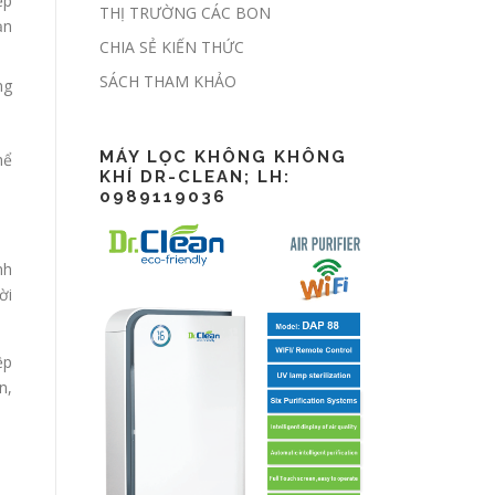
ệp
THỊ TRƯỜNG CÁC BON
Tiêu chuẩn ESG –
ạn
Bài 1: Hành trình
CHIA SẺ KIẾN THỨC
trở thành xu hướng
SÁCH THAM KHẢO
ng
toàn cầu
MÁY LỌC KHÔNG KHÔNG
hể
KHÍ DR-CLEAN; LH:
0989119036
nh
ời
ệp
n,