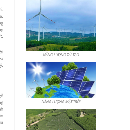
ất
ẹ,
ng
ng
t,
ời
NĂNG LƯỢNG TÁI TẠO
và
ỷ,
gỗ
NĂNG LƯỢNG MẶT TRỜI
ng
nh
ơn
ừa