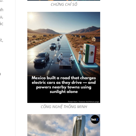
ó.
CHỨNG CHỈ SỐ
nh
u,
ác
t,
à
CÔNG NGHỆ THÔNG MINH