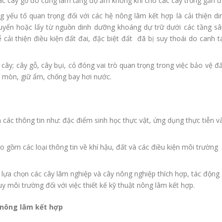
c cây gỗ đó cũng làm tăng độ ẩm không khí cho các cây trồng gần đ
g yếu tố quan trọng đối với các hệ nông lâm kết hợp là cải thiện di
yển hoặc lấy từ nguồn dinh dưỡng khoáng dự trữ dưới các tầng sâ
cải thiện điều kiện đất đai, đặc biệt đất đã bị suy thoái do canh t
ây; cây gỗ, cây bụi, cỏ đóng vai trò quan trọng trong việc bảo vệ đấ
 mòn, giữ ẩm, chống bay hơi nước.
 các thông tin như: đặc điểm sinh học thực vật, ứng dụng thực tiễn v
 gồm các loại thông tin về khí hậu, đất và các điều kiện môi trường
 lựa chọn các cây lâm nghiệp và cây nông nghiệp thích hợp, tác động
uy môi trường đối với việc thiết kế kỹ thuật nông lâm kết hợp.
g nông lâm kết hợp