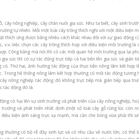
, cây nông nghiệp, cây chăn nuôi gia súc. Như ta biết, cây sinh trưở
rường tự nhiên. Mỗi một loài cây trồng thích nghi với một điều kiện m
mặt thích ứng được bằng nhiều cách khác nhau đối với sự giao động c
, v.v..Việc chọn các cây trồng thích hợp với điều kiện môi trường là 
hợp. Công bằng mà nói thì có các mối quan hệ môi trường qua lại ph
gia súc thì có sự tác động trực tiếp cả hai bên lên gia súc và gián ti
g cỏ. Thứ hai, ảnh hưởng tác động của thực tiễn nông lâm kết hợp l
cực. Trong hệ thống nông lâm kết hợp thường có mối tác động tương 
 cây nông nghiệp tác động đó không trực tiếp mà gián tiếp qua tru
ác tác động đó là:
ộng có hại lên sự sinh trưởng và phát triển của cây nông nghiệp, ho
h trưởng và phát triển nhất định (một số loài cây gỗ rừng lúc còn n
 điều kiện ánh sáng trực xạ mạnh, mà cần che bóng vừa phải thì si
ng thường có bộ rễ đầy sinh lực và có nhu cầu về nước lớn, có thể l