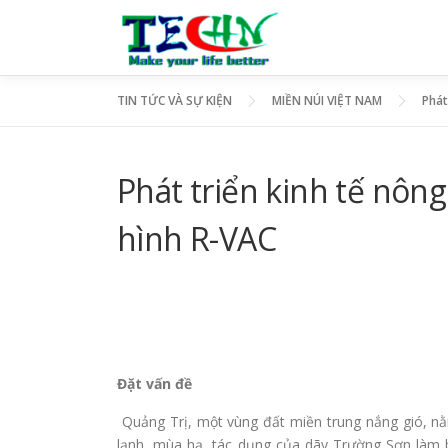
Skip
to
content
TIN TỨC VÀ SỰ KIỆN
MIỀN NÚI VIỆT NAM
Phát
Phát triển kinh tế nôn
hình R-VAC
Đặt vấn đề
Quảng Trị, một vùng đất miền trung nắng gió, n
lạnh, mùa hạ, tác dụng của dãy Trường Sơn làm 