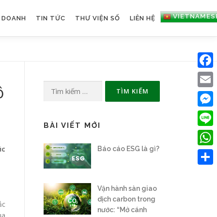
VIETNAMES
H DOANH
TIN TỨC
THƯ VIỆN SỐ
LIÊN HỆ
Faceb
Tìm
ô
Email
kiếm
cho:
Messe
BÀI VIẾT MỚI
Line
úc
Báo cáo ESG là gì?
What
Share
Vận hành sàn giao
dịch carbon trong
ắc
nước: “Mở cánh
ùa