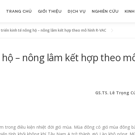
TRANG CHỦ
GIỚI THIỆU
DỊCH VỤ
NGHIÊN CỨU
KIN
 triển kinh tế nông hộ – nông lâm kết hợp theo mô hình R-VAC
g hộ – nông lâm kết hợp theo m
G
S.TS. Lê Trọng C
ằm trong điều kiện nhiệt đới gió mùa. Mùa đông có gió mùa đông b
biến tính khối không khí Tây Nam A trở thành gió Lào khô nóng. M