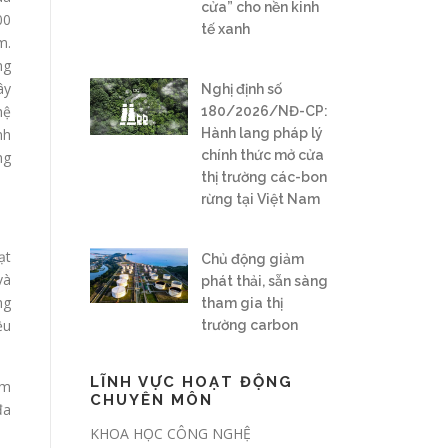
cửa” cho nền kinh
00
tế xanh
m.
ng
ây
Nghị định số
hệ
180/2026/NĐ-CP:
Hành lang pháp lý
nh
chính thức mở cửa
ng
thị trường các-bon
rừng tại Việt Nam
ạt
Chủ động giảm
và
phát thải, sẵn sàng
ng
tham gia thị
ều
trường carbon
LĨNH VỰC HOẠT ĐỘNG
Đề xuất giao địa
ăm
CHUYÊN MÔN
phương kiểm kê
đa
khí nhà kính hàng
KHOA HỌC CÔNG NGHỆ