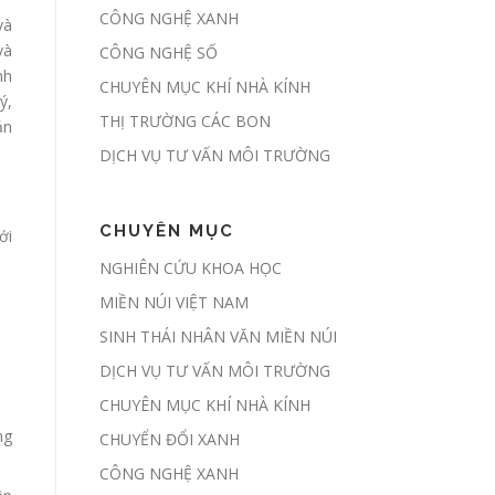
năm
CÔNG NGHỆ XANH
và
và
CÔNG NGHỆ SỐ
Sàn giao dịch
nh
CHUYÊN MỤC KHÍ NHÀ KÍNH
carbon dự kiến
ý,
được thí điểm
THỊ TRƯỜNG CÁC BON
ản
trong tháng 6
DỊCH VỤ TƯ VẤN MÔI TRƯỜNG
Lập báo cáo ESG
CHUYÊN MỤC
thế nào?
ới
NGHIÊN CỨU KHOA HỌC
CSR là gì? CSR
MIỀN NÚI VIỆT NAM
khác gì ESG?
SINH THÁI NHÂN VĂN MIỀN NÚI
DỊCH VỤ TƯ VẤN MÔI TRƯỜNG
Sàn giao dịch
CHUYÊN MỤC KHÍ NHÀ KÍNH
carbon vận hành
ng
CHUYỂN ĐỔI XANH
thế nào?
CÔNG NGHỆ XANH