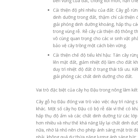
bền vững của đất, chống xói mòn, hạn chế 
Cải thiện độ phì nhiêu của đất: Cây gỗ rừn
dinh dưỡng trong đất, thậm chí cải thiện
giải phóng dinh dưỡng khoáng, hấp thụ cá
trong vùng rễ. Rễ cây cải thiện độ thông 
vô cùng quan trọng cho các vi sinh vật ph
bảo vệ cây trồng một cách bền vững.
Cải thiện chế độ tiểu khí hậu: Tán cây r
lên mặt đất, giảm nhiệt độ làm cho đất k
duy trì nhiệt độ đất ở trạng thái tối ưu. 
giải phóng các chất dinh dưỡng cho đất.
Vai trò đặc biệt của cây họ Đậu trong nông lâm kế
Cây gỗ họ Đậu đóng vai trò vào việc duy trì năng 
khác. Một số cây họ Đậu có bộ rễ dài vì thế có kh
hấp thụ độ ẩm và các chất dinh dưỡng từ các lớ
hơn nhiều và như thế khá năng lấy lại chất dinh d
nữa, nhờ lá nhỏ nên cho phép ánh sáng mặt trời đ
phải, không quá dư thừa năng lượng ánh sáng bức x