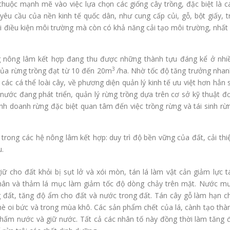
huộc mạnh mẽ vào việc lựa chọn các giống cây trồng, đặc biệt là c
yêu cầu của nền kinh tế quốc dân, như cung cấp củi, gỗ, bột giấy, t
i điều kiện môi trường mà còn có khả năng cải tạo môi trường, nhất 
g nông lâm kết hợp đang thu được những thành tựu đáng kể ở nhi
3
của rừng trồng đạt từ 10 đến 20m
/ha. Nhờ tốc độ tăng trưởng nhan
các cá thể loài cây, về phương diện quản lý kinh tế ưu việt hơn hẳn 
c nước đang phát triển, quản lý rừng trồng dựa trên cơ sở kỹ thuật đ
nh doanh rừng đặc biệt quan tâm đến việc trồng rừng và tái sinh rừ
 trong các hệ nông lâm kết hợp: duy trì độ bền vững của đất, cải thi
u.
iữ cho đất khỏi bị sụt lở và xói mòn, tán lá làm vật cản giảm lực t
 thân và thảm lá mục làm giảm tốc độ dòng chảy trên mặt. Nước m
 đất, tăng độ ẩm cho đất và nước trong đất. Tán cây gỗ làm hạn c
hè oi bức và trong mùa khô. Các sản phẩm chết của lá, cành tạo thà
hấm nước và giữ nước. Tất cả các nhân tố này đồng thời làm tăng 