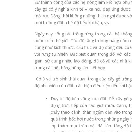
Sự thành công của các hệ nông lâm kết hợp phụ t
cây gỗ có ý nghĩa kinh tế – xã hội, đáp ứng được 
mỏ, v.v. Đồng thời không những thích nghi được vớ
môi trường đất, chế độ tiểu khí hậu, v.v.
Ngày nay công tác trồng rừng trong các hệ thốn
nước trên thế giới. Tốc độ tăng trưởng hàng năm 
cũng như kích thước, cấu trúc và độ đồng đều của 
với rừng tự nhiên. Đặc biệt quan trọng đối với cá
giản, sử dụng nhiều lao động, đã cổ vũ các nhà ki
trong các hệ thống nông lâm kết hợp.
Có 3 vai trò sinh thái quan trọng của cây gỗ trồng
độ phì nhiêu của đất, cải thiện điều kiện tiểu khí hậ
Duy trì độ bền vững của đất: Rễ cây gỗ g
động trực tiếp của các giọt mưa. Cành,
chảy theo cành, thân ngấm dần vào trong
quá trình bốc hơi nước trong những ngày 
lớp thảm mục trên mặt đất làm tăng độ t