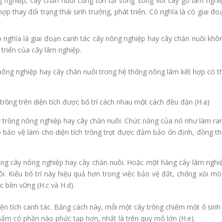
 nghiệp, cây chăn nuôi cùng tồn tại song song với cây gỗ lâm nghi
ợp thay đổi trạng thái sinh trưởng, phát triển. Có nghĩa là có giai đo
ó nghĩa là giai đoạn canh tác cây nông nghiệp hay cây chăn nuôi khô
 triển của cây lâm nghiệp.
nông nghiệp hay cây chăn nuôi trong hệ thống nông lâm kết hợp có t
rồng trên diện tích được bố trí cách nhau một cách đều đặn (H.a)
y trồng nông nghiệp hay cây chăn nuôi. Chức năng của nó như làm ra
rò bảo vệ làm cho diện tích trồng trọt được đảm bảo ổn định, đồng th
àng cây nông nghiệp hay cây chăn nuôi. Hoặc một hàng cây lâm nghi
i. Kiểu bố trí này hiệu quả hơn trong việc bảo vệ đất, chống xói mò
c bền vững (H.c và H.d).
ện tích canh tác. Bằng cách này, mỗi một cây trồng chiếm một ổ sinh
phẩm có phần nào phức tạp hơn, nhất là trên quy mô lớn (H.e).