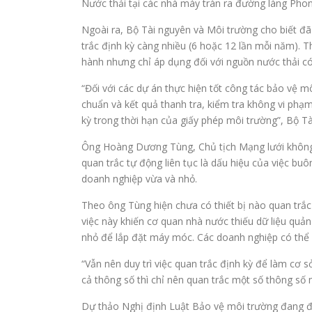
Nước thải tại các nhà máy tràn ra đường làng Pho
Ngoài ra, Bộ Tài nguyên và Môi trường cho biết đã 
trắc định kỳ càng nhiều (6 hoặc 12 lần mỗi năm). T
hành nhưng chỉ áp dụng đối với nguồn nước thải có 
“Đối với các dự án thực hiện tốt công tác bảo vệ mô
chuẩn và kết quả thanh tra, kiểm tra không vi phạm
kỳ trong thời hạn của giấy phép môi trường”, Bộ Tà
Ông Hoàng Dương Tùng, Chủ tịch Mạng lưới không k
quan trắc tự động liên tục là dấu hiệu của việc bu
doanh nghiệp vừa và nhỏ.
Theo ông Tùng hiện chưa có thiết bị nào quan trắc
việc này khiến cơ quan nhà nước thiếu dữ liệu quả
nhỏ để lắp đặt máy móc. Các doanh nghiệp có thể dù
“Vẫn nên duy trì việc quan trắc định kỳ để làm cơ s
cả thông số thì chỉ nên quan trắc một số thông số
Dự thảo Nghị định Luật Bảo vệ môi trường đang đ