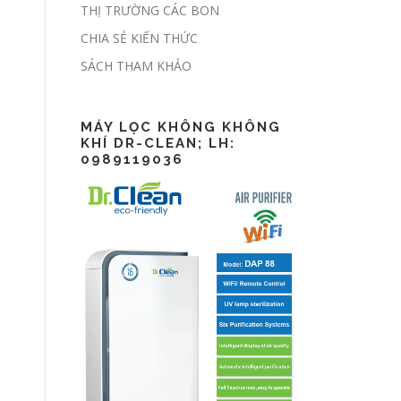
THỊ TRƯỜNG CÁC BON
CHIA SẺ KIẾN THỨC
Lập báo cáo ESG
SÁCH THAM KHẢO
thế nào?
MÁY LỌC KHÔNG KHÔNG
KHÍ DR-CLEAN; LH:
0989119036