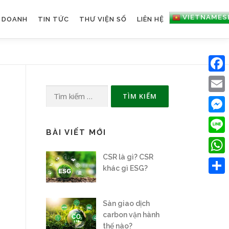
VIETNAMES
H DOANH
TIN TỨC
THƯ VIỆN SỐ
LIÊN HỆ
Faceb
Tìm
Email
kiếm
cho:
Messe
BÀI VIẾT MỚI
Line
CSR là gì? CSR
What
khác gì ESG?
Share
Sàn giao dịch
carbon vận hành
thế nào?