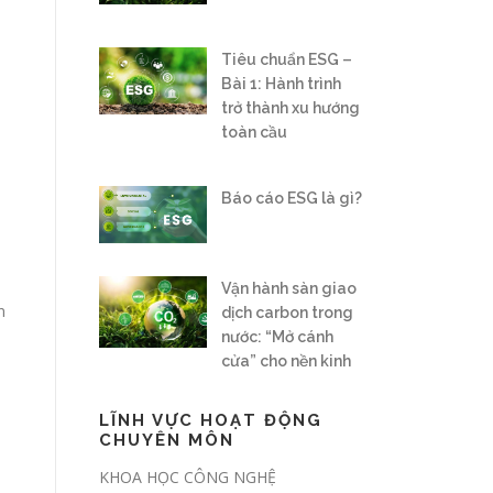
Tiêu chuẩn ESG –
Bài 1: Hành trình
trở thành xu hướng
toàn cầu
Báo cáo ESG là gì?
Vận hành sàn giao
n
dịch carbon trong
nước: “Mở cánh
cửa” cho nền kinh
tế xanh
LĨNH VỰC HOẠT ĐỘNG
CHUYÊN MÔN
Nghị định số
180/2026/NĐ-CP:
KHOA HỌC CÔNG NGHỆ