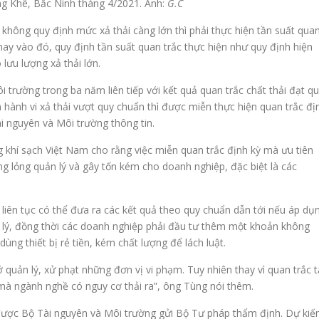
ng Khê, Bắc Ninh tháng 4/2021. Ảnh:
G.C
không quy định mức xả thải càng lớn thì phải thực hiện tần suất qua
hay vào đó, quy định tần suất quan trắc thực hiện như quy định hiện
lưu lượng xả thải lớn.
i trường trong ba năm liên tiếp với kết quả quan trắc chất thải đạt q
 hành vi xả thải vượt quy chuẩn thì được miễn thực hiện quan trắc đị
i nguyên và Môi trường thông tin.
hí sạch Việt Nam cho rằng việc miễn quan trắc định kỳ mà ưu tiên
ông lỏng quản lý và gây tốn kém cho doanh nghiệp, đặc biệt là các
 liên tục có thể đưa ra các kết quả theo quy chuẩn dẫn tới nếu áp dụ
n lý, đồng thời các doanh nghiệp phải đầu tư thêm một khoản không
ng thiết bị rẻ tiền, kém chất lượng để lách luật.
ở quản lý, xử phạt những đơn vị vi phạm. Tuy nhiên thay vì quan trắc t
 mà ngành nghề có nguy cơ thải ra”, ông Tùng nói thêm.
ược Bộ Tài nguyên và Môi trường gửi Bộ Tư pháp thẩm định. Dự kiế