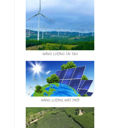
NĂNG LƯỢNG TÁI TẠO
NĂNG LƯỢNG MẶT TRỜI