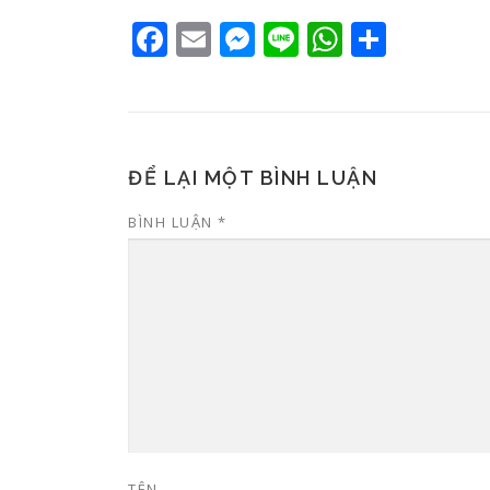
Facebook
Email
Messenger
Line
WhatsAp
Share
ĐỂ LẠI MỘT BÌNH LUẬN
BÌNH LUẬN
*
TÊN