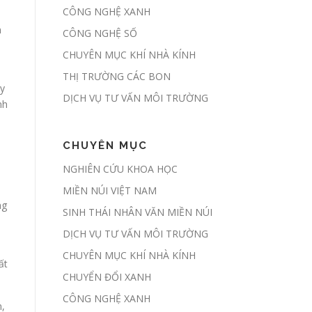
Hành lang pháp lý
CÔNG NGHỆ XANH
chính thức mở cửa
n
CÔNG NGHỆ SỐ
thị trường các-bon
rừng tại Việt Nam
CHUYÊN MỤC KHÍ NHÀ KÍNH
THỊ TRƯỜNG CÁC BON
uy
Chủ động giảm
DỊCH VỤ TƯ VẤN MÔI TRƯỜNG
nh
phát thải, sẵn sàng
tham gia thị
trường carbon
CHUYÊN MỤC
NGHIÊN CỨU KHOA HỌC
Đề xuất giao địa
MIỀN NÚI VIỆT NAM
phương kiểm kê
ng
khí nhà kính hàng
SINH THÁI NHÂN VĂN MIỀN NÚI
năm
DỊCH VỤ TƯ VẤN MÔI TRƯỜNG
CHUYÊN MỤC KHÍ NHÀ KÍNH
ất
Sàn giao dịch
CHUYỂN ĐỔI XANH
carbon dự kiến
được thí điểm
CÔNG NGHỆ XANH
n,
trong tháng 6