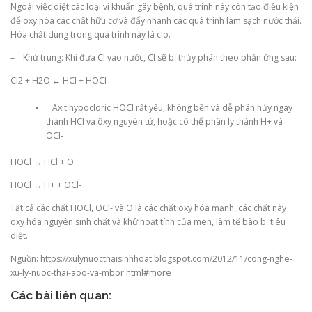
Ngoài việc diệt các loại vi khuẩn gây bệnh, quá trình này còn tạo điều kiện
để oxy hóa các chất hữu cơ và đẩy nhanh các quá trình làm sạch nước thải.
Hóa chất dùng trong quá trình này là clo.
– Khử trùng: Khi đưa Cl vào nước, Cl sẽ bị thủy phân theo phản ứng sau:
Cl2 + H2O ↔ HCl + HOCl
Axit hypocloric HOCl rất yếu, không bền và dễ phân hủy ngay
thành HCl và ôxy nguyên tử, hoặc có thể phân ly thành H+ và
OCl-
HOCl ↔ HCl + O
HOCl ↔ H+ + OCl-
Tất cả các chất HOCl, OCl- và O là các chất oxy hóa mạnh, các chất này
oxy hóa nguyên sinh chất và khử hoạt tính của men, làm tế bào bị tiêu
diệt.
Nguồn: https://xulynuocthaisinhhoat.blogspot.com/2012/11/cong-nghe-
xu-ly-nuoc-thai-aoo-va-mbbr.html#more
Các bài liên quan: