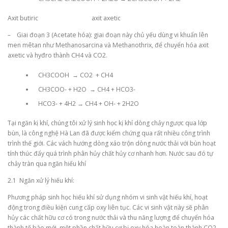
Axit butiric axit axetic
– Giai đoạn 3 (Acetate hóa): giai đoạn này chủ yếu dùng vi khuẩn lên
men mêtan như Methanosarcina và Methanothrix, để chuyển hóa axit
axetic và hyđro thành CH4 và CO2.
CH3COOH → CO2 + CH4
CH3COO- + H2O → CH4 + HCO3-
HCO3- + 4H2 → CH4 + OH- + 2H2O
Tại ngăn kị khí, chúng tôi xử lý sinh học kị khí dòng chảy ngược qua lớp
bùn, là công nghệ Hà Lan đã được kiểm chứng qua rất nhiều công trình
trình thế giới. Các vách hướng dòng xáo trộn dòng nước thải với bùn hoạt
tính thúc đẩy quá trình phân hủy chất hủy cơ nhanh hơn. Nước sau đó tự
chảy tràn qua ngăn hiếu khí
2.1 Ngăn xử lý hiếu khí:
Phương pháp sinh học hiếu khí sử dụng nhóm vi sinh vật hiếu khí, hoạt
động trong điều kiện cung cấp oxy liên tục. Các vi sinh vật này sẽ phân
hủy các chất hữu cơ có trong nước thải và thu năng lượng để chuyển hóa
thành tế bào mới, một phần chất hữu cơ bị oxy hóa hoàn toàn thành CO2,