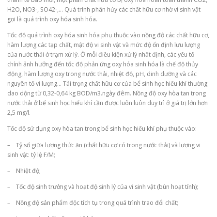
H2O, NO3-, SO42-,… Quá trình phân hủy các chất hữu cơ nhờ vi sinh vật
gọi là quá trình oxy hóa sinh hóa.
Tốc độ quá trình oxy hóa sinh hóa phụ thuộc vào nồng độ các chất hữu cơ,
hàm lượng các tạp chất, mật độ vi sinh vật và mức độ ổn định lưu lượng
của nước thải ở trạm xử lý. Ở mỗi điều kiện xử lý nhất định, các yếu tố
chính ảnh hưởng đến tốc độ phản ứng oxy hóa sinh hóa là chế độ thủy
động, hàm lượng oxy trong nước thải, nhiệt độ, pH, dinh dưỡng và các
nguyên tố vi lượng… Tải trọng chất hữu cơ của bể sinh học hiếu khí thường
dao dộng từ 0,32-0,64 kg BOD/m3.ngày đêm. Nồng độ oxy hòa tan trong
nước thải ở bể sinh học hiếu khí cần được luôn luôn duy trì ở giá trị lớn hơn
2,5 mg/l.
Tốc độ sử dụng oxy hòa tan trong bể sinh học hiếu khí phụ thuộc vào:
– Tỷ số giữa lượng thức ăn (chất hữu cơ có trong nước thải) và lượng vi
sinh vật: tỷ lệ F/M;
– Nhiệt độ;
– Tốc độ sinh trưởng và hoạt độ sinh lý của vi sinh vật (bùn hoạt tính);
– Nồng độ sản phẩm độc tích tụ trong quá trình trao đổi chất;