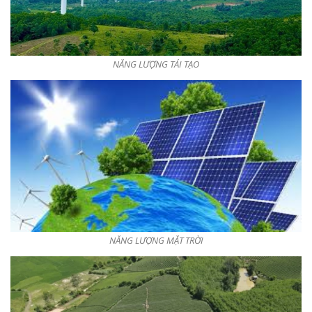
NĂNG LƯỢNG TÁI TẠO
NĂNG LƯỢNG MẶT TRỜI