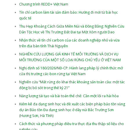
Chương trình REDD+ Việt Nam
Tín chỉ carbon làm tài sản đảm bảo: Hướng đi mới từ bài học
quốc tế
Thu Hẹp Khoảng Cách Giữa Miền Núi và Đồng Bằng: Nghiên Cứu
Dân Tộc Học về Thị Trường Đất Đai tại Một Xóm người Dao
Nhận thức về tín chỉ carbon của các doanh nghiệp nhỏ và vừa
trên địa bàn tỉnh Thái Nguyên
NGHIÊN CỨU LƯỢNG GIÁ KINH TẾ MÔI TRƯỜNG VÀ DỊCH VỤ
MÔI TRƯỜNG CỦA MỘT SỐ LOẠI RỪNG CHỦ YẾU Ở VIỆT NAM
Nghị định số 180/2026/NĐ-CP: Hành lang pháp lý chính thức mở
cửa thị trường các-bon rừng tại Việt Nam
Nghiên cứu “Mất rừng do khai thác khoáng sản toàn cầu: một tác
động bị bỏ sót trong thế kỷ 21”
Năng lượng tái tạo và bài toán thể chế: Cần một lối ra hài hòa
Kiểm kê đa dạng sinh học và đề xuất các biện pháp bảo tồn vùng
dự án Bảo tồn Đa dạng sinh học ở dãy núi Bắc Trường Sơn
(Hương Sơn, Hà Tĩnh)
Cách thức và phương pháp điều tra thực địa thu thập số liệu cho
nghiên cứu