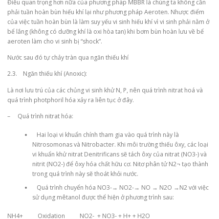
Điều quan trọng hơn nữa của phương pháp MBBR là chúng ta không cần
phải tuần hoàn bùn hiếu khí lại như phương pháp Aeroten. Nhược điểm
của việc tuần hoàn bùn là làm suy yếu vi sinh hiếu khí vì vi sinh phải nằm ở
bể lắng (không có dưỡng khí là oxi hòa tan) khi bơm bùn hoàn lưu về bể
aeroten làm cho vi sinh bị “shock”.
Nước sau đó tự chảy tràn qua ngăn thiếu khí
2.3. Ngăn thiếu khí (Anoxic):
Là nơi lưu trú của các chủng vi sinh khử N, P, nên quá trình nitrat hoá và
quá trình photphoril hóa xảy ra liên tục ở đây.
– Quá trình nitrat hóa:
Hai loại vi khuẩn chính tham gia vào quá trình này là
Nitrosomonas và Nitrobacter. Khi môi trường thiếu ôxy, các loại
vi khuẩn khử nitrat Denitrificans sẽ tách ôxy của nitrat (NO3-) và
nitrit (NO2-) để ôxy hóa chất hữu cơ. Nitơ phân tử N2¬ tạo thành
trong quá trình này sẽ thoát khỏi nước.
Quá trình chuyển hóa NO3-→ NO2-→ NO → N2O →N2 với việc
sử dụng mêtanol được thể hiện ở phương trình sau:
NH4+ Oxidation NO2- + NO3- + H+ + H2O