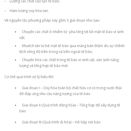
– Lượng các chất cấu tạo tế bào;
– Hàm lượng oxy hòa tan.
Về nguyên tắc phương pháp này gồm 3 giai đoạn như sau:
Chuyển các chất ô nhiễm từ pha lỏng tới bề mặt tế bào vi sinh
vật;
Khuếch tán từ bề mặt tế bào qua màng bán thấm do sự chênh
lệch nồng độ bên trong và bên ngoài tế bào;
Chuyển hóa các chất trong tế bào vi sinh vật, sản sinh năng
lượng và tổng hợp tế bào mới.
Cơ chế quá trình xử lý hiếu khí:
Giai đoạn I – Oxy hóa toàn bộ chất hữu cơ có trong nước thải
để đáp ứng nhu cầu năng lượng của tế bào
Giai đoạn II (Quá trình đồng hóa) – Tổng hợp để xây dựng tế
bào
Giai đoạn III (Quá trình dị hóa) – Hô hấp nội bào