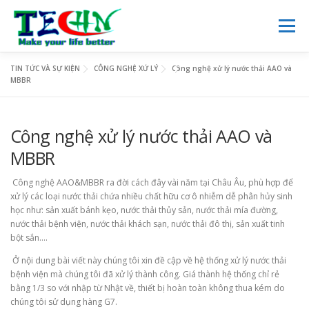
Skip
to
Menu
content
TIN TỨC VÀ SỰ KIỆN
CÔNG NGHỆ XỨ LÝ
Công nghệ xử lý nước thải AAO và
TRANG CHỦ
GIỚI THIỆU
DỊCH VỤ
NGHIÊN CỨU
MBBR
VIE
Công nghệ xử lý nước thải AAO và
KINH DOANH
TIN TỨC
THƯ VIỆN SỐ
LIÊN HỆ
MBBR
Công nghệ AAO&MBBR ra đời cách đây vài năm tại Châu Âu, phù hợp để
xử lý các loại nước thải chứa nhiều chất hữu cơ ô nhiễm dễ phân hủy sinh
học như: sản xuất bánh kẹo, nước thải thủy sản, nước thải mía đường,
nước thải bệnh viện, nước thải khách sạn, nước thải đô thị, sản xuất tinh
bột sắn….
Ở nội dung bài viết này chúng tôi xin đề cập về hệ thống xử lý nước thải
bệnh viện mà chúng tôi đã xử lý thành công. Giá thành hệ thống chỉ rẻ
bằng 1/3 so với nhập từ Nhật về, thiết bị hoàn toàn không thua kém do
chúng tôi sử dụng hàng G7.