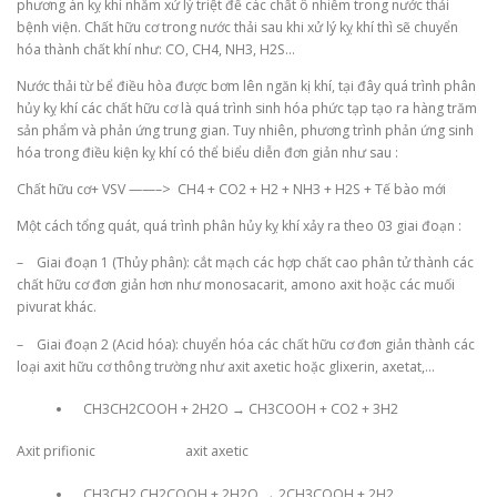
phương án kỵ khí nhằm xử lý triệt để các chất ô nhiễm trong nước thải
bệnh viện. Chất hữu cơ trong nước thải sau khi xử lý kỵ khí thì sẽ chuyển
hóa thành chất khí như: CO, CH4, NH3, H2S…
Nước thải từ bể điều hòa được bơm lên ngăn kị khí, tại đây quá trình phân
hủy kỵ khí các chất hữu cơ là quá trình sinh hóa phức tạp tạo ra hàng trăm
sản phẩm và phản ứng trung gian. Tuy nhiên, phương trình phản ứng sinh
hóa trong điều kiện kỵ khí có thể biểu diễn đơn giản như sau :
Chất hữu cơ+ VSV ——–> CH4 + CO2 + H2 + NH3 + H2S + Tế bào mới
Một cách tổng quát, quá trình phân hủy kỵ khí xảy ra theo 03 giai đoạn :
– Giai đoạn 1 (Thủy phân): cắt mạch các hợp chất cao phân tử thành các
chất hữu cơ đơn giản hơn như monosacarit, amono axit hoặc các muối
pivurat khác.
– Giai đoạn 2 (Acid hóa): chuyển hóa các chất hữu cơ đơn giản thành các
loại axit hữu cơ thông trường như axit axetic hoặc glixerin, axetat,…
CH3CH2COOH + 2H2O → CH3COOH + CO2 + 3H2
Axit prifionic axit axetic
CH3CH2 CH2COOH + 2H2O → 2CH3COOH + 2H2