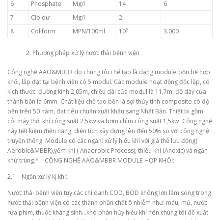
6
Phosphate
Mg/l
14
6
7
Clo dư
Mg/l
2
–
6
8
Coliform
MPN/100ml
10
3.000
Phương pháp xử lý nước thải bệnh viện
Công nghệ AAO&MBBR do chúng tôi chế tạo là dạng module bồn bể hợp
khối, lắp đặt tại bệnh viện có 5 modul. Các module hoạt động độc lập, có
kích thước: đường kính 2,05m, chiều dài của modul là 11,7m, độ dày của
thành bồn là 6mm. Chất liệu chế tạo bồn là sợi thủy tinh composite có độ
bền trên 50 năm, đạt tiêu chuẩn xuất khẩu sang Nhật Bản. Thiết bị gồm
có: máy thổi khí công suất 2,5kw và bơm chìm công suất 1,5kw. Công nghệ
này tiết kiệm điện năng, diện tích xây dựng lên đến 50% so với công nghệ
truyền thống. Module có các ngăn: xử lý hiếu khí với giá thể lưu động(
Aerobic&MBBR),yếm khí ( Anaerobic Process), thiếu khí (Anoxic) và ngăn
khử trùng.* CÔNG NGHỆ AAO&MBBR MODULE HỢP KHỐI:
2.1 Ngăn xử lý kị khí:
Nước thải bệnh viện tuy các chỉ danh COD, BOD không lớn lắm song trong
nước thải bệnh viện có các thành phần chất ô nhiễm như: máu, mủ, nước
rửa phim, thuốc kháng sinh…khó phân hủy hiếu khí nên chúng tôi đề xuất