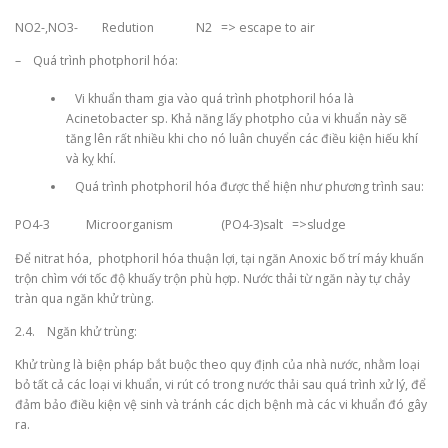
NO2-,NO3- Redution N2 => escape to air
– Quá trình photphoril hóa:
Vi khuẩn tham gia vào quá trình photphoril hóa là
Acinetobacter sp. Khả năng lấy photpho của vi khuẩn này sẽ
tăng lên rất nhiều khi cho nó luân chuyển các điều kiện hiếu khí
và kỵ khí.
Quá trình photphoril hóa được thể hiện như phương trình sau:
PO4-3 Microorganism (PO4-3)salt =>sludge
Để nitrat hóa, photphoril hóa thuận lợi, tại ngăn Anoxic bố trí máy khuấn
trộn chìm với tốc độ khuấy trộn phù hợp. Nước thải từ ngăn này tự chảy
tràn qua ngăn khử trùng.
2.4. Ngăn khử trùng:
Khử trùng là biện pháp bắt buộc theo quy định của nhà nước, nhằm loại
bỏ tất cả các loại vi khuẩn, vi rút có trong nước thải sau quá trình xử lý, để
đảm bảo điều kiện vệ sinh và tránh các dịch bệnh mà các vi khuẩn đó gây
ra.