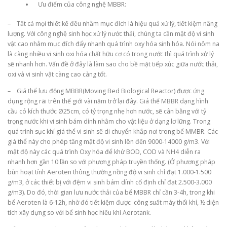
Ưu điểm của công nghệ MBBR:
– Tất cả mọi thiết kế đều nhằm mục đích là hiệu quả xử lý, tiết kiệm năng
lượng. Với công nghệ sinh học xử lý nước thải, chúng ta cần mật độ vi sinh
vật cao nhằm mục đích đẩy nhanh quá trình oxy hóa sinh hóa. Nói nôm na
là càng nhiều vi sinh oxi hóa chất hữu cơ có trong nước thì quá trình xử lý
sẽ nhanh hơn. Vấn đề ở đây là làm sao cho bề mặt tiếp xúc giữa nước thải,
oxi và vi sinh vật càng cao càng tốt.
– Giá thể lưu động MBBR(Moving Bed Biological Reactor) được ứng
dụng rộng rãi trên thế giới vài năm trở lại đây. Giá thể MBBR dạng hình
cầu có kích thước Ø25cm, có tỷ trọng nhẹ hơn nước, sẽ cân bằng với tỷ
trọng nước khi vi sinh bám dính nhằm cho vật liệu ở dạng lơ lững. Trong
quá trình sục khí giá thể vi sinh sẽ di chuyển khắp nơi trong bể MMBR. Các
giá thể này cho phép tăng mật độ vi sinh lên đến 9000-14000 g/m3. Với
mật độ này các quá trình Oxy hóa để khử BOD, COD và NH4 diễn ra
nhanh hơn gần 10 lần so với phương pháp truyền thống. (Ở phương pháp
bùn hoạt tính Aeroten thông thường nồng độ vi sinh chỉ đạt 1.000-1.500
g/m3, ở các thiết bị với đệm vi sinh bám dính cố định chỉ đạt 2.500-3.000
g/m3). Do đó, thời gian lưu nước thải của bể MBBR chỉ cần 3-4h, trong khi
bể Aeroten là 6-12h, nhờ đó tiết kiệm được công suất máy thổi khí, ½ diện
tích xây dựng so với bể sinh học hiếu khí Aerotank.