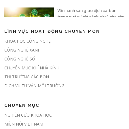
trong nước: “Mở cánh cửa” cho nền
kinh tế xanh
LĨNH VỰC HOẠT ĐỘNG CHUYÊN MÔN
Nghị định số 180/2026/NĐ-CP:
KHOA HỌC CÔNG NGHỆ
Hành lang pháp lý chính thức mở
CÔNG NGHỆ XANH
cửa thị trường các-bon rừng tại
Việt Nam
CÔNG NGHỆ SỐ
CHUYÊN MỤC KHÍ NHÀ KÍNH
THỊ TRƯỜNG CÁC BON
Chủ động giảm phát thải, sẵn sàng
tham gia thị trường carbon
DỊCH VỤ TƯ VẤN MÔI TRƯỜNG
CHUYÊN MỤC
Đề xuất giao địa phương kiểm kê
NGHIÊN CỨU KHOA HỌC
khí nhà kính hàng năm
MIỀN NÚI VIỆT NAM