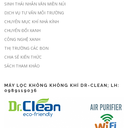
SINH THÁI NHÂN VĂN MIỀN NÚI
DỊCH VỤ TƯ VẤN MÔI TRƯỜNG
Sàn giao dịch carbon dự kiến được
CHUYÊN MỤC KHÍ NHÀ KÍNH
thí điểm trong tháng 6
CHUYỂN ĐỔI XANH
CÔNG NGHỆ XANH
THỊ TRƯỜNG CÁC BON
CHIA SẺ KIẾN THỨC
Lập báo cáo ESG thế nào?
SÁCH THAM KHẢO
MÁY LỌC KHÔNG KHÔNG KHÍ DR-CLEAN; LH:
0989119036
CSR là gì? CSR khác gì ESG?