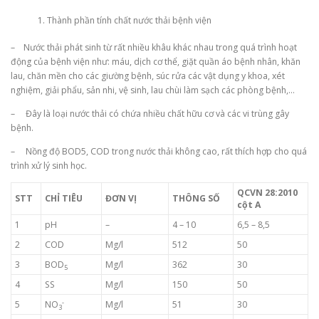
Thành phần tính chất nước thải bệnh viện
– Nước thải phát sinh từ rất nhiều khâu khác nhau trong quá trình hoạt
động của bệnh viện như: máu, dịch cơ thể, giặt quần áo bệnh nhân, khăn
lau, chăn mền cho các giường bệnh, súc rửa các vật dụng y khoa, xét
nghiệm, giải phẩu, sản nhi, vệ sinh, lau chùi làm sạch các phòng bệnh,…
– Đây là loại nước thải có chứa nhiều chất hữu cơ và các vi trùng gây
bệnh.
– Nồng độ BOD5, COD trong nước thải không cao, rất thích hợp cho quá
trình xử lý sinh học.
QCVN 28:2010
STT
CHỈ TIÊU
ĐƠN VỊ
THÔNG SỐ
cột A
1
pH
–
4 – 10
6,5 – 8,5
2
COD
Mg/l
512
50
3
BOD
Mg/l
362
30
5
4
SS
Mg/l
150
50
­-
5
NO
Mg/l
51
30
3