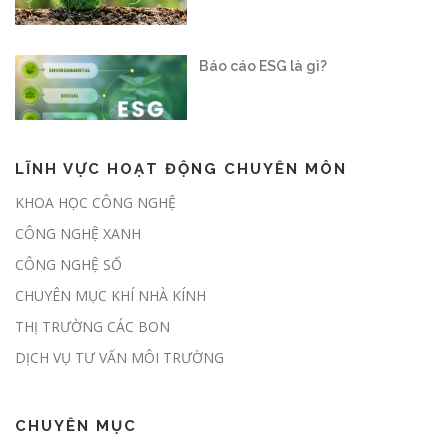
Vận hành sàn giao dịch carbon
trong nước: “Mở cánh cửa” cho nền
kinh tế xanh
LĨNH VỰC HOẠT ĐỘNG CHUYÊN MÔN
Nghị định số 180/2026/NĐ-CP:
KHOA HỌC CÔNG NGHỆ
Hành lang pháp lý chính thức mở
CÔNG NGHỆ XANH
cửa thị trường các-bon rừng tại
Việt Nam
CÔNG NGHỆ SỐ
CHUYÊN MỤC KHÍ NHÀ KÍNH
THỊ TRƯỜNG CÁC BON
Chủ động giảm phát thải, sẵn sàng
tham gia thị trường carbon
DỊCH VỤ TƯ VẤN MÔI TRƯỜNG
CHUYÊN MỤC