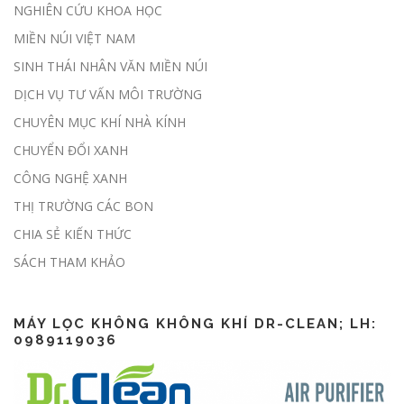
Đề xuất giao địa phương kiểm kê
NGHIÊN CỨU KHOA HỌC
khí nhà kính hàng năm
MIỀN NÚI VIỆT NAM
SINH THÁI NHÂN VĂN MIỀN NÚI
DỊCH VỤ TƯ VẤN MÔI TRƯỜNG
Sàn giao dịch carbon dự kiến được
CHUYÊN MỤC KHÍ NHÀ KÍNH
thí điểm trong tháng 6
CHUYỂN ĐỔI XANH
CÔNG NGHỆ XANH
THỊ TRƯỜNG CÁC BON
CHIA SẺ KIẾN THỨC
Lập báo cáo ESG thế nào?
SÁCH THAM KHẢO
MÁY LỌC KHÔNG KHÔNG KHÍ DR-CLEAN; LH:
0989119036
CSR là gì? CSR khác gì ESG?