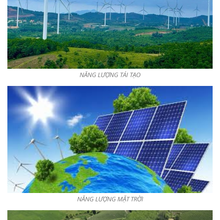
NĂNG LƯỢNG TÁI TẠO
NĂNG LƯỢNG MẶT TRỜI