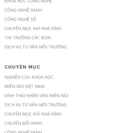
KHOA HỌC CÔNG NGHỆ
Hành lang pháp lý chính thức mở
CÔNG NGHỆ XANH
cửa thị trường các-bon rừng tại
Việt Nam
CÔNG NGHỆ SỐ
CHUYÊN MỤC KHÍ NHÀ KÍNH
THỊ TRƯỜNG CÁC BON
Chủ động giảm phát thải, sẵn sàng
tham gia thị trường carbon
DỊCH VỤ TƯ VẤN MÔI TRƯỜNG
CHUYÊN MỤC
Đề xuất giao địa phương kiểm kê
NGHIÊN CỨU KHOA HỌC
khí nhà kính hàng năm
MIỀN NÚI VIỆT NAM
SINH THÁI NHÂN VĂN MIỀN NÚI
DỊCH VỤ TƯ VẤN MÔI TRƯỜNG
Sàn giao dịch carbon dự kiến được
CHUYÊN MỤC KHÍ NHÀ KÍNH
thí điểm trong tháng 6
CHUYỂN ĐỔI XANH
CÔNG NGHỆ XANH