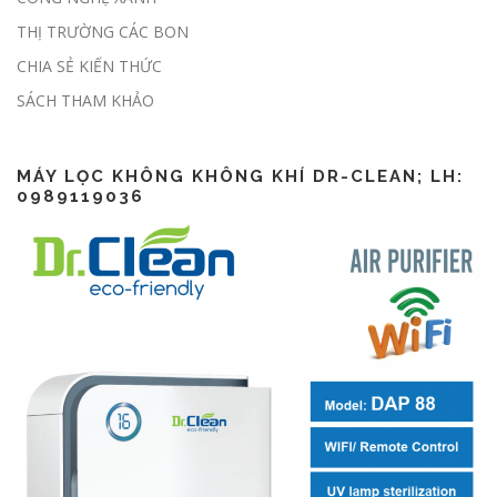
THỊ TRƯỜNG CÁC BON
CHIA SẺ KIẾN THỨC
Lập báo cáo ESG thế nào?
SÁCH THAM KHẢO
MÁY LỌC KHÔNG KHÔNG KHÍ DR-CLEAN; LH:
0989119036
CSR là gì? CSR khác gì ESG?