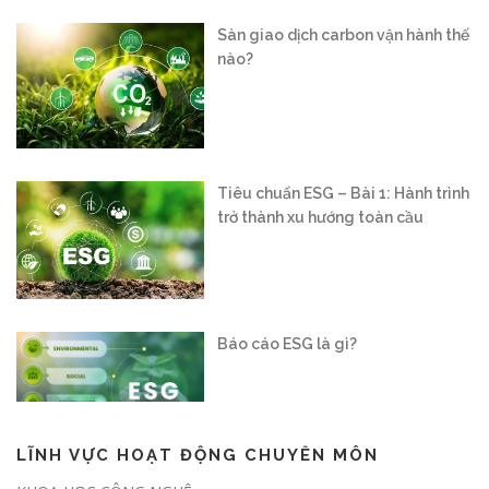
Tiêu chuẩn ESG – Bài 1: Hành trình
trở thành xu hướng toàn cầu
Báo cáo ESG là gì?
Vận hành sàn giao dịch carbon
trong nước: “Mở cánh cửa” cho nền
kinh tế xanh
LĨNH VỰC HOẠT ĐỘNG CHUYÊN MÔN
Nghị định số 180/2026/NĐ-CP: