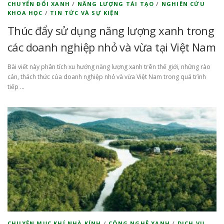
CHUYỂN ĐỔI XANH
/
NĂNG LƯỢNG TÁI TẠO
/
NGHIÊN CỨU
KHOA HỌC
/
TIN TỨC VÀ SỰ KIỆN
Thúc đẩy sử dụng năng lượng xanh trong
các doanh nghiệp nhỏ và vừa tại Việt Nam
Bài viết này phân tích xu hướng năng lượng xanh trên thế giới, những rào
cản, thách thức của doanh nghiệp nhỏ và vừa Việt Nam trong quá trình
tiếp …
CHUYÊN MỤC KHÍ NHÀ KÍNH
/
CÔNG NGHỆ XANH
/
DỊCH VỤ