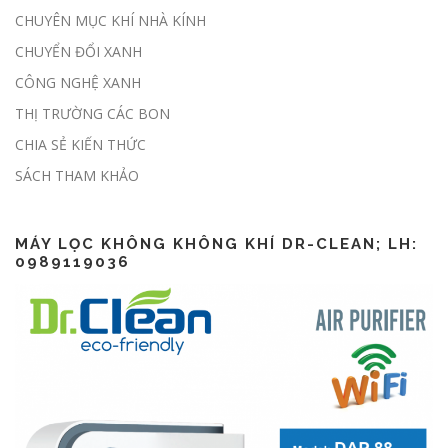
Sàn giao dịch carbon dự kiến được
CHUYÊN MỤC KHÍ NHÀ KÍNH
thí điểm trong tháng 6
CHUYỂN ĐỔI XANH
CÔNG NGHỆ XANH
THỊ TRƯỜNG CÁC BON
CHIA SẺ KIẾN THỨC
Lập báo cáo ESG thế nào?
SÁCH THAM KHẢO
MÁY LỌC KHÔNG KHÔNG KHÍ DR-CLEAN; LH:
0989119036
CSR là gì? CSR khác gì ESG?