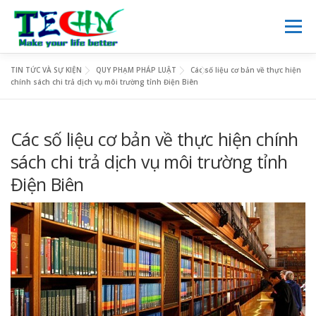
Skip
to
Menu
content
TIN TỨC VÀ SỰ KIỆN
QUY PHẠM PHÁP LUẬT
Các số liệu cơ bản về thực hiện
TRANG CHỦ
GIỚI THIỆU
DỊCH VỤ
NGHIÊN CỨU
chính sách chi trả dịch vụ môi trường tỉnh Điện Biên
VIE
Các số liệu cơ bản về thực hiện chính
KINH DOANH
TIN TỨC
THƯ VIỆN SỐ
LIÊN HỆ
sách chi trả dịch vụ môi trường tỉnh
Điện Biên