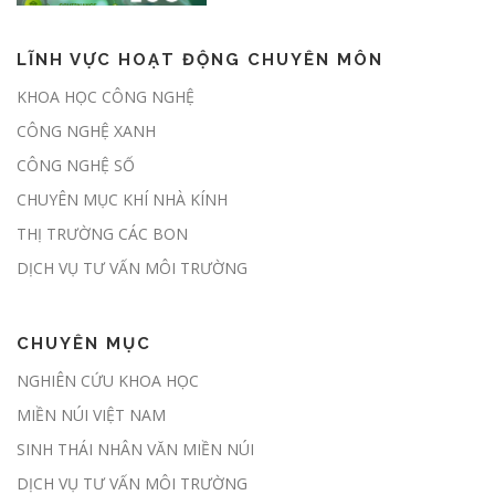
LĨNH VỰC HOẠT ĐỘNG CHUYÊN MÔN
Nghị định số 180/2026/NĐ-CP:
KHOA HỌC CÔNG NGHỆ
Hành lang pháp lý chính thức mở
CÔNG NGHỆ XANH
cửa thị trường các-bon rừng tại
Việt Nam
CÔNG NGHỆ SỐ
CHUYÊN MỤC KHÍ NHÀ KÍNH
THỊ TRƯỜNG CÁC BON
Chủ động giảm phát thải, sẵn sàng
tham gia thị trường carbon
DỊCH VỤ TƯ VẤN MÔI TRƯỜNG
CHUYÊN MỤC
Đề xuất giao địa phương kiểm kê
NGHIÊN CỨU KHOA HỌC
khí nhà kính hàng năm
MIỀN NÚI VIỆT NAM
SINH THÁI NHÂN VĂN MIỀN NÚI
DỊCH VỤ TƯ VẤN MÔI TRƯỜNG