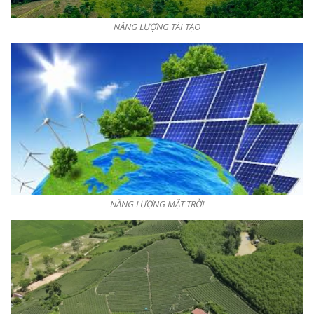
NĂNG LƯỢNG TÁI TẠO
NĂNG LƯỢNG MẶT TRỜI