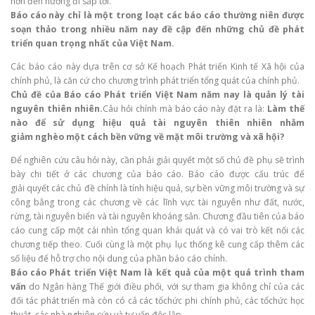
hơn đến hướng đi sắp tới.
Báo cáo này chỉ là một trong loạt các báo cáo thường niên được
soạn thảo trong nhiều năm
nay đề cập đến những chủ đề phát
triển quan trọng nhất của Việt Nam.
Các báo cáo này dựa trên cơ sở Kế hoạch Phát triển Kinh tế Xã hội của
chính phủ, là căn cứ cho chương trình phát triển tổng quát của chính phủ.
Chủ đề của Báo cáo Phát triển Việt Nam năm nay là quản lý tài
nguyên thiên nhiên.
Câu hỏi chính mà báo cáo này đặt ra là:
Làm thế
nào để sử dụng hiệu quả tài nguyên thiên nhiên nhằm
giảm
nghèo một cách bền vững về mặt môi trường và xã hội?
Để nghiên cứu câu hỏi này, cần phải giải quyết một số chủ đề phụ sẽ trình
bày chi tiết ở các chương của báo cáo. Báo cáo được cấu trúc để
giải quyết các chủ đề chính là tính hiệu quả, sự bền vững môi trường và sự
công bằng trong các chương về các lĩnh vực tài nguyên như đất, nước,
rừng, tài nguyên biển và tài nguyên khoáng sản. Chương đầu tiên của báo
cáo cung cấp một cái nhìn tổng quan khái quát và có vai trò kết nối các
chương tiếp theo. Cuối cùng là một phụ lục thống kê cung cấp thêm các
số liệu để hỗ trợ cho nội dung của phần báo cáo chính.
Báo cáo Phát triển Việt Nam là kết quả của một quá trình tham
vấn
do Ngân hàng Thế giới điều phối, với sự tham gia không chỉ của các
đối tác phát triển mà còn có cả các tổchức phi chính phủ, các tổchức học
thuật, các nhà nghiên cứu và tư vấn độc lập.