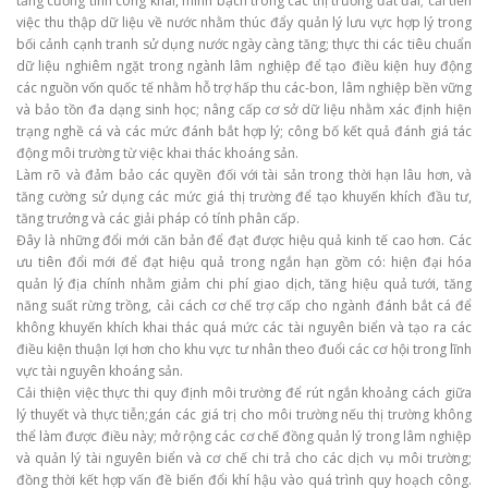
tăng cường tính công khai, minh bạch trong các thị trường đất đai; cải tiến
việc thu thập dữ liệu về nước nhằm thúc đẩy quản lý lưu vực hợp lý trong
bối cảnh cạnh tranh sử dụng nước ngày càng tăng; thực thi các tiêu chuẩn
dữ liệu nghiêm ngặt trong ngành lâm nghiệp để tạo điều kiện huy động
các nguồn vốn quốc tế nhằm hỗ trợ hấp thu các-bon, lâm nghiệp bền vững
và bảo tồn đa dạng sinh học; nâng cấp cơ sở dữ liệu nhằm xác định hiện
trạng nghề cá và các mức đánh bắt hợp lý; công bố kết quả đánh giá tác
động môi trường từ việc khai thác khoáng sản.
Làm rõ và đảm bảo các quyền đối với tài sản trong thời hạn lâu hơn, và
tăng cường sử dụng các mức giá thị trường để tạo khuyến khích đầu tư,
tăng trưởng và các giải pháp có tính phân cấp.
Đây là những đổi mới căn bản để đạt được hiệu quả kinh tế cao hơn. Các
ưu tiên đổi mới để đạt hiệu quả trong ngắn hạn gồm có: hiện đại hóa
quản lý địa chính nhằm giảm chi phí giao dịch, tăng hiệu quả tưới, tăng
năng suất rừng trồng, cải cách cơ chế trợ cấp cho ngành đánh bắt cá để
không khuyến khích khai thác quá mức các tài nguyên biển và tạo ra các
điều kiện thuận lợi hơn cho khu vực tư nhân theo đuổi các cơ hội trong lĩnh
vực tài nguyên khoáng sản.
Cải thiện việc thực thi quy định môi trường để rút ngắn khoảng cách giữa
lý thuyết và thực tiễn;gán các giá trị cho môi trường nếu thị trường không
thể làm được điều này; mở rộng các cơ chế đồng quản lý trong lâm nghiệp
và quản lý tài nguyên biển và cơ chế chi trả cho các dịch vụ môi trường;
đồng thời kết hợp vấn đề biến đổi khí hậu vào quá trình quy hoạch công.