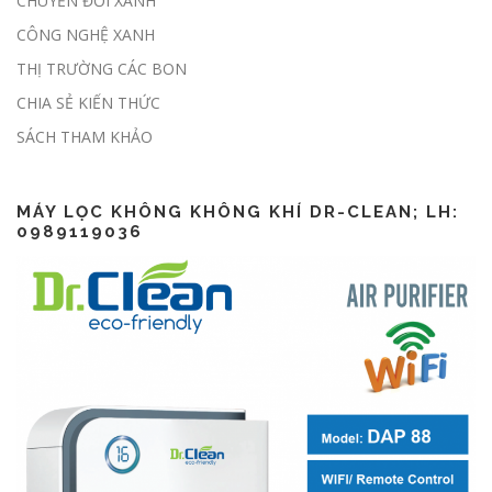
CHUYỂN ĐỔI XANH
CÔNG NGHỆ XANH
THỊ TRƯỜNG CÁC BON
CHIA SẺ KIẾN THỨC
Lập báo cáo ESG thế nào?
SÁCH THAM KHẢO
MÁY LỌC KHÔNG KHÔNG KHÍ DR-CLEAN; LH:
0989119036
CSR là gì? CSR khác gì ESG?