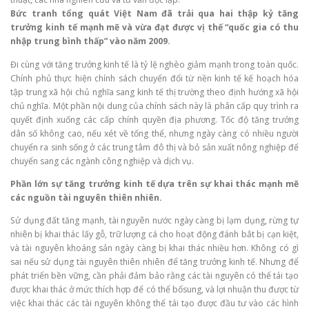
Bức tranh tổng quát
Việt Nam đã trải qua hai thập kỷ tăng
trưởng kinh tế mạnh mẽ và vừa đạt được vị thế “quốc gia
có thu
nhập trung bình thấp” vào năm 2009.
Đi cùng với tăng trưởng kinh tế là tỷ lệ nghèo giảm mạnh trong toàn quốc.
Chính phủ thực hiện chính sách chuyển đổi từ nền kinh tế kế hoạch hóa
tập trung xã hội chủ nghĩa sang kinh tế thị trường theo định hướng xã hội
chủ nghĩa. Một phần nội dung của chính sách này là phân cấp quy trình ra
quyết định xuống các cấp chính quyền địa phương. Tốc độ tăng trưởng
dân số không cao, nếu xét về tổng thể, nhưng ngày càng có nhiều người
chuyển ra sinh sống ở các trung tâm đô thị và bỏ sản xuất nông nghiệp để
chuyển sang các ngành công nghiệp và dịch vụ.
Phần lớn sự tăng trưởng kinh tế dựa trên sự khai thác mạnh mẽ
các nguồn tài nguyên thiên
nhiên.
Sử dụng đất tăng mạnh, tài nguyên nước ngày càng bị lạm dụng, rừng tự
nhiên bị khai thác lấy gỗ, trữ lượng cá cho hoạt động đánh bắt bị cạn kiệt,
và tài nguyên khoáng sản ngày càng bị khai thác nhiều hơn. Không có gì
sai nếu sử dụng tài nguyên thiên nhiên để tăng trưởng kinh tế. Nhưng để
phát triển bền vững, cần phải đảm bảo rằng các tài nguyên có thể tái tạo
được khai thác ở mức thích hợp để có thể bổsung, và lợi nhuận thu được từ
việc khai thác các tài nguyên không thể tái tạo được đầu tư vào các hình