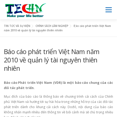
Skip
to
Menu
content
TIN TỨC VÀ SỰ KIỆN
CHÍNH SÁCH LÂM NGHIỆP
Báo cáo phát triển Việt Nam
TRANG CHỦ
GIỚI THIỆU
DỊCH VỤ
NGHIÊN CỨU
năm 2010 về quản lý tài nguyên thiên nhiên
VIE
Báo cáo phát triển Việt Nam năm
KINH DOANH
TIN TỨC
THƯ VIỆN SỐ
LIÊN HỆ
2010 về quản lý tài nguyên thiên
nhiên
Báo cáo Phát triển Việt Nam (VDR) là một báo cáo chung của các
đối tác phát triển.
Mục đích của báo cáo là thông báo về chương trình cải cách của Chính
phủ Việt Nam và hướng tới sự hài hòa trong những hỗ trợ của các đối tác
phát triển dành cho khung cải cách này. Dođó, nội dung của báo cáo
không nhấn mạnh nhiều đến thông tin về bối cảnh mà sẽ chú trọng nhiều