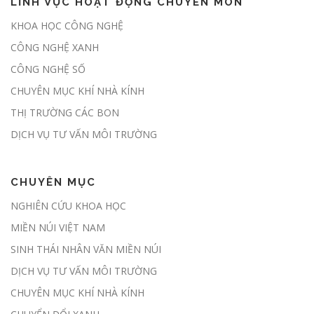
LĨNH VỰC HOẠT ĐỘNG CHUYÊN MÔN
Nghị định số 180/2026/NĐ-CP:
KHOA HỌC CÔNG NGHỆ
Hành lang pháp lý chính thức mở
CÔNG NGHỆ XANH
cửa thị trường các-bon rừng tại
Việt Nam
CÔNG NGHỆ SỐ
CHUYÊN MỤC KHÍ NHÀ KÍNH
THỊ TRƯỜNG CÁC BON
Chủ động giảm phát thải, sẵn sàng
tham gia thị trường carbon
DỊCH VỤ TƯ VẤN MÔI TRƯỜNG
CHUYÊN MỤC
Đề xuất giao địa phương kiểm kê
NGHIÊN CỨU KHOA HỌC
khí nhà kính hàng năm
MIỀN NÚI VIỆT NAM
SINH THÁI NHÂN VĂN MIỀN NÚI
DỊCH VỤ TƯ VẤN MÔI TRƯỜNG
Sàn giao dịch carbon dự kiến được
CHUYÊN MỤC KHÍ NHÀ KÍNH
thí điểm trong tháng 6