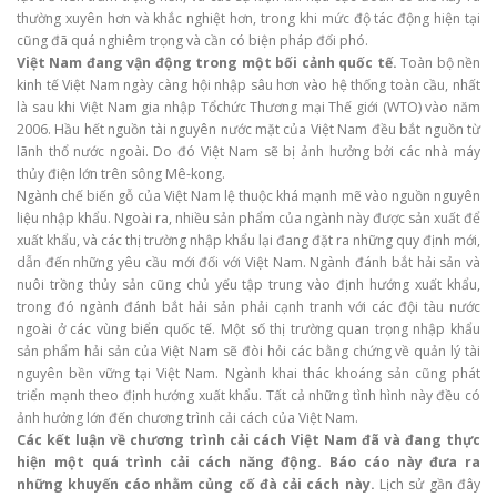
thường xuyên hơn và khắc nghiệt hơn, trong khi mức độ tác động hiện tại
cũng đã quá nghiêm trọng và cần có biện pháp đối phó.
Việt Nam đang vận động trong một bối cảnh quốc tế.
Toàn bộ nền
kinh tế Việt Nam ngày càng hội nhập sâu hơn vào hệ thống toàn cầu, nhất
là sau khi Việt Nam gia nhập Tổchức Thương mại Thế giới (WTO) vào năm
2006. Hầu hết nguồn tài nguyên nước mặt của Việt Nam đều bắt nguồn từ
lãnh thổ nước ngoài. Do đó Việt Nam sẽ bị ảnh hưởng bởi các nhà máy
thủy điện lớn trên sông Mê-kong.
Ngành chế biến gỗ của Việt Nam lệ thuộc khá mạnh mẽ vào nguồn nguyên
liệu nhập khẩu. Ngoài ra, nhiều sản phẩm của ngành này được sản xuất để
xuất khẩu, và các thị trường nhập khẩu lại đang đặt ra những quy định mới,
dẫn đến những yêu cầu mới đối với Việt Nam. Ngành đánh bắt hải sản và
nuôi trồng thủy sản cũng chủ yếu tập trung vào định hướng xuất khẩu,
trong đó ngành đánh bắt hải sản phải cạnh tranh với các đội tàu nước
ngoài ở các vùng biển quốc tế. Một số thị trường quan trọng nhập khẩu
sản phẩm hải sản của Việt Nam sẽ đòi hỏi các bằng chứng về quản lý tài
nguyên bền vững tại Việt Nam. Ngành khai thác khoáng sản cũng phát
triển mạnh theo định hướng xuất khẩu. Tất cả những tình hình này đều có
ảnh hưởng lớn đến chương trình cải cách của Việt Nam.
Các kết luận về chương trình cải cách
Việt Nam đã và đang thực
hiện một quá trình cải cách năng động. Báo cáo này đưa ra
những
khuyến cáo nhằm củng cố đà cải cách này.
Lịch sử gần đây