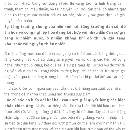
thức vốn khác. Càng sử dụng nhiều thì càng tạo ra tình trạng cạnh
tranh, thậm chí mâu thuẫn, về tài nguyên. Khi đó, cần phải có những quy
định rõ ràng về các quyền đối với tài sản, các quy tắc giao dịch, và giải
quyết mâu thuẫn.
Sự tăng trưởng chung của nền kinh tế, tăng trưởng dân số, đô
thị hóa và công nghiệp hóa đang
kết hợp với nhau dẫn đến sự gia
tăng ô nhiễm nước, ô nhiễm không khí đô thị và gia tăng
khai
thác tài nguyên thiên nhiên.
Ở một chừng mực nào đó, tình trạng này có thể được cân bằng thông qua
tăng cường hiệu quả sử dụng tài nguyên và áp dụng các tiến bộ công
nghệ. Nhưng cuối cùng, kết quả sẽ là sự gia tăng áp lực đối với dự trữ tài
nguyên và ô nhiễm. Trong nhiều trường hợp, chỉ có các lợi ích được ghi
nhận vào quá trình tăng trưởng kinh tế, còn các chi phí lại“ẩn”sau các hiện
tượng
như sức khỏe con người suy yếu, tổn thất khả năng sản xuất của hệ sinh
thái trong dài hạn và chất lượng môi trường suy giảm.
Các cú sốc do biến đổi khí hậu cần được giải quyết bằng các biện
pháp thích ứng.
Nhiều tác động lâu dài của biến đổi khí hậu còn chưa
được biết rõ. Nhưng những gì đã biết cũng đủ để thúc đẩy các hành động
khẩn cấp: nhiệt độ sẽ tăng, mực nước biển đang dâng, và xâm nhập mặn
sẽ tiếp tục gia tăng. Sự thay đổi lượng mưa có thể làm cho hạn hán và lũ
lụt trở nên trầm trọng hơn, và các sự kiện khí hậu cực đoan có thể xảy ra