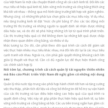
của Việt Nam là một câu chuyện thành công về cải cách kinh tế. Đôi khi các
mục tiêu về hiệu quả kinh tế, bền vững môi trường và công bằng thích ứng
khá tốt với nhau – thông qua mô hình tăng trưởng kết hợp với giảm nghèo.
Nhưng cũng có những khi phải lựa chọn giữa các mục tiêu này. Ví dụ như,
nếu tăng trưởng kinh tế đặt “mức chi phí bằng 0” cho các tác động môi
trường thì thị trường và những người ra quyết định sẽ nhận được những
dấu hiệu sai, và do đó sẽ phá hỏng những ích lợi từ quá trình phát triển.
Các thị trường hiệu quả có thể không đem lại những kết quả được chấp
nhận theo quan điểm công bằng, và nhiều ví dụ
khác tương tự. Do đó, cần phải theo dõi quá trình cải cách để giám sát
việc thực hiện nhiều mục tiêu khác nhau, mà đôi khi đó lại là các mục tiêu
cạnh tranh với nhau. Ngoài ra, còn phải giải quyết những khoảng cách lớn
giữa lý thuyết với thực tế. Cần có đủ nguồn lực để thực hiện thành công
các chính sách hợp lý.
Nói tóm lại, chương trình cải cách quản lý tài nguyên thiên nhiên
mà Báo cáo Phát triển Việt
Nam đề nghị gồm có những nội dung
sau:
Quản lý nhà nước tập trung vào phối hợp hành chính tốt hơn và tăng cường
việc thu thập, phân tích dữ liệu và công bố thông tin để hỗ trợ sự vận hành
của các thị trường và tạo điều kiện nâng cao hiệu quả của quá trình ra
quyết định công. Việc này sẽ góp phần thực hiện hiệu quả kinh tế, sự bền
vững môi trường và công bằng xã hội. Các ưu tiên trong ngắn hạn gồm có: