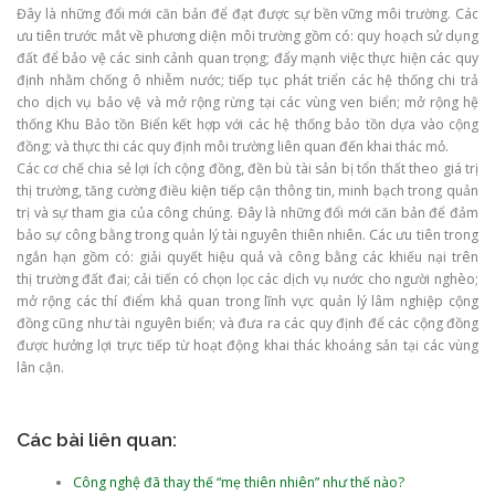
Đây là những đổi mới căn bản để đạt được sự bền vững môi trường. Các
ưu tiên trước mắt về phương diện môi trường gồm có: quy hoạch sử dụng
đất để bảo vệ các sinh cảnh quan trọng; đẩy mạnh việc thực hiện các quy
định nhằm chống ô nhiễm nước; tiếp tục phát triển các hệ thống chi trả
cho dịch vụ bảo vệ và mở rộng rừng tại các vùng ven biển; mở rộng hệ
thống Khu Bảo tồn Biển kết hợp với các hệ thống bảo tồn dựa vào cộng
đồng; và thực thi các quy định môi trường liên quan đến khai thác mỏ.
Các cơ chế chia sẻ lợi ích cộng đồng, đền bù tài sản bị tổn thất theo giá trị
thị trường, tăng cường điều kiện tiếp cận thông tin, minh bạch trong quản
trị và sự tham gia của công chúng. Đây là những đổi mới căn bản để đảm
bảo sự công bằng trong quản lý tài nguyên thiên nhiên. Các ưu tiên trong
ngắn hạn gồm có: giải quyết hiệu quả và công bằng các khiếu nại trên
thị trường đất đai; cải tiến có chọn lọc các dịch vụ nước cho người nghèo;
mở rộng các thí điểm khả quan trong lĩnh vực quản lý lâm nghiệp cộng
đồng cũng như tài nguyên biển; và đưa ra các quy định để các cộng đồng
được hưởng lợi trực tiếp từ hoạt động khai thác khoáng sản tại các vùng
lân cận.
Các bài liên quan:
Công nghệ đã thay thế “mẹ thiên nhiên” như thế nào?