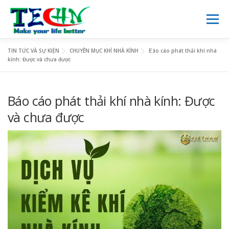
Skip
to
Menu
content
TIN TỨC VÀ SỰ KIỆN
CHUYÊN MỤC KHÍ NHÀ KÍNH
Báo cáo phát thải khí nhà
TRANG CHỦ
GIỚI THIỆU
DỊCH VỤ
NGHIÊN CỨU
kính: Được và chưa được
VIE
Báo cáo phát thải khí nhà kính: Được
KINH DOANH
TIN TỨC
THƯ VIỆN SỐ
LIÊN HỆ
và chưa được