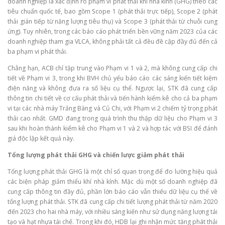
doanh nghiệp là xác định rõ phạm vi phát thải khí nhà kính (GHG) theo các
tiêu chuẩn quốc tế, bao gồm Scope 1 (phát thải trực tiếp), Scope 2 (phát
thải gián tiếp từ năng lượng tiêu thụ) và Scope 3 (phát thải từ chuỗi cung
ứng). Tuy nhiên, trong các báo cáo phát triển bền vững năm 2023 của các
doanh nghiệp tham gia VLCA, không phải tất cả đều đề cập đầy đủ đến cả
ba phạm vi phát thải.
Chẳng hạn, ACB chỉ tập trung vào Phạm vi 1 và 2, mà không cung cấp chi
tiết về Phạm vi 3, trong khi BVH chủ yếu báo cáo các sáng kiến tiết kiệm
điện năng và không đưa ra số liệu cụ thể. Ngược lại, STK đã cung cấp
thông tin chi tiết về cơ cấu phát thải và tiến hành kiểm kê cho cả ba phạm
vi tại các nhà máy Trảng Bàng và Củ Chi, với Phạm vi 2 chiếm tỷ trọng phát
thải cao nhất. GMD đang trong quá trình thu thập dữ liệu cho Phạm vi 3
sau khi hoàn thành kiểm kê cho Phạm vi 1 và 2 và hợp tác với BSI để đánh
giá độc lập kết quả này.
Tổng lượng phát thải GHG và chiến lược giảm phát thải
Tổng lượng phát thải GHG là một chỉ số quan trọng để đo lường hiệu quả
các biện pháp giảm thiểu khí nhà kính. Mặc dù một số doanh nghiệp đã
cung cấp thông tin đầy đủ, phần lớn báo cáo vẫn thiếu dữ liệu cụ thể về
tổng lượng phát thải. STK đã cung cấp chi tiết lượng phát thải từ năm 2020
đến 2023 cho hai nhà máy, với nhiều sáng kiến như sử dụng năng lượng tái
tạo và hạt nhựa tái chế. Trong khi đó, HDB lại ghi nhận mức tăng phát thải