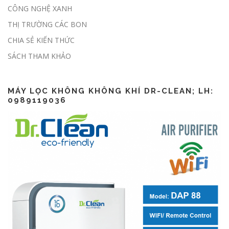
CÔNG NGHỆ XANH
THỊ TRƯỜNG CÁC BON
CHIA SẺ KIẾN THỨC
Lập báo cáo ESG thế nào?
SÁCH THAM KHẢO
MÁY LỌC KHÔNG KHÔNG KHÍ DR-CLEAN; LH:
0989119036
CSR là gì? CSR khác gì ESG?