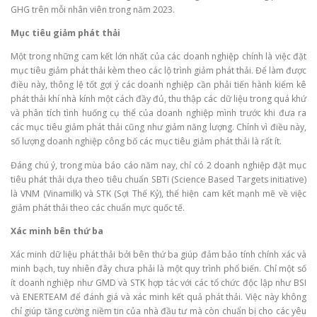
GHG trên mỗi nhân viên trong năm 2023.
Mục tiêu giảm phát thải
Một trong những cam kết lớn nhất của các doanh nghiệp chính là việc đặt
mục tiêu giảm phát thải kèm theo các lộ trình giảm phát thải. Để làm được
điều này, thông lệ tốt gợi ý các doanh nghiệp cần phải tiến hành kiểm kê
phát thải khí nhà kính một cách đầy đủ, thu thập các dữ liệu trong quá khứ
và phân tích tình huống cụ thể của doanh nghiệp mình trước khi đưa ra
các mục tiêu giảm phát thải cũng như giảm năng lượng. Chính vì điều này,
số lượng doanh nghiệp công bố các mục tiêu giảm phát thải là rất ít.
Đáng chú ý, trong mùa báo cáo năm nay, chỉ có 2 doanh nghiệp đặt mục
tiêu phát thải dựa theo tiêu chuẩn SBTi (Science Based Targets initiative)
là VNM (Vinamilk) và STK (Sợi Thế Kỷ), thể hiện cam kết mạnh mẽ về việc
giảm phát thải theo các chuẩn mực quốc tế.
Xác minh bên thứ ba
Xác minh dữ liệu phát thải bởi bên thứ ba giúp đảm bảo tính chính xác và
minh bạch, tuy nhiên đây chưa phải là một quy trình phổ biến. Chỉ một số
ít doanh nghiệp như GMD và STK hợp tác với các tổ chức độc lập như BSI
và ENERTEAM để đánh giá và xác minh kết quả phát thải. Việc này không
chỉ giúp tăng cường niềm tin của nhà đầu tư mà còn chuẩn bị cho các yêu