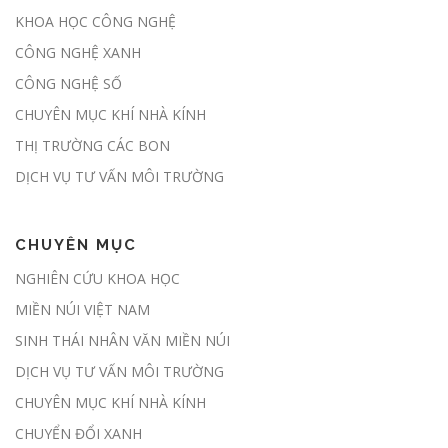
Nghị định số 180/2026/NĐ-CP:
KHOA HỌC CÔNG NGHỆ
Hành lang pháp lý chính thức mở
CÔNG NGHỆ XANH
cửa thị trường các-bon rừng tại
Việt Nam
CÔNG NGHỆ SỐ
CHUYÊN MỤC KHÍ NHÀ KÍNH
THỊ TRƯỜNG CÁC BON
Chủ động giảm phát thải, sẵn sàng
tham gia thị trường carbon
DỊCH VỤ TƯ VẤN MÔI TRƯỜNG
CHUYÊN MỤC
Đề xuất giao địa phương kiểm kê
NGHIÊN CỨU KHOA HỌC
khí nhà kính hàng năm
MIỀN NÚI VIỆT NAM
SINH THÁI NHÂN VĂN MIỀN NÚI
DỊCH VỤ TƯ VẤN MÔI TRƯỜNG
Sàn giao dịch carbon dự kiến được
CHUYÊN MỤC KHÍ NHÀ KÍNH
thí điểm trong tháng 6
CHUYỂN ĐỔI XANH