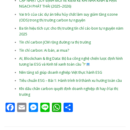
CẬP NHẬT QUY ĐỊNH MỚI VỀ KIỂM KÊ KHÍ NHÀ KÍNH & HẠN
NGẠCH PHÁT THẢI (2025–2026)
Vai trò của các dự án tiêu hủy chất làm suy giảm tầng ozone
(ODS) trong thị trường carbon tự nguyện
Ba tín hiệu tích cực cho thị trường tín chỉ các-bon tự nguyện năm
2025
Tín chỉ carbon JCM rộng đường ra thị trường
Tín chỉ carbon: Ai bán, ai mua?
AI, Blockchain & Big Data: Bộ ba công nghệ chiến lược định hình
tương lai ESG và Kinh tế xanh toàn cầu
Nền tảng số giúp doanh nghiệp Việt thực hành ESG
Tiêu chuẩn ESG – Bài 1: Hành trình trở thành xu hướng toàn cầu
Khi dấu chân carbon quyết định doanh nghiệp đi hay ở lại thị
trường
Facebook
Email
Messenger
Line
WhatsApp
Share